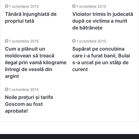
1 octombrie 2015
1 octombrie 2015
Tânără înjunghiată de
Violator trimis în judecată
propriul tată
după ce victima a murit
de bătrânețe
1 octombrie 2015
1 octombrie 2015
Cum a plănuit un
Supărat pe concubina
moldovean să treacă
care i-a furat banii, Bulai
ilegal prin vamă kilograme
s-a urcat pe un stâlp de
întregi de veselă din
curent
argint
1 octombrie 2015
Noile prețuri și tarife
Goscom au fost
aprobate!