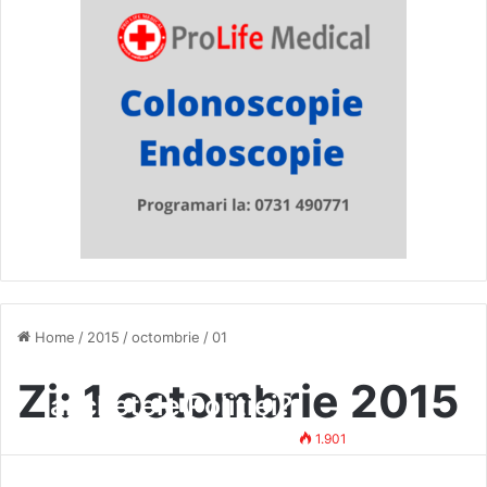
Home
/
2015
/
octombrie
/
01
De ce bat pasul pe loc
Zi:
1 octombrie 2015
anchetele Poliției?
Tehno Redactor
1 octombrie 2015
1.901