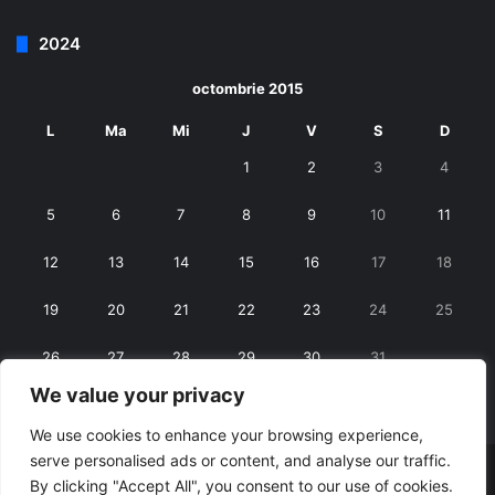
2024
octombrie 2015
L
Ma
Mi
J
V
S
D
1
2
3
4
5
6
7
8
9
10
11
12
13
14
15
16
17
18
19
20
21
22
23
24
25
26
27
28
29
30
31
We value your privacy
« sept.
nov. »
We use cookies to enhance your browsing experience,
serve personalised ads or content, and analyse our traffic.
© Copyright 2026, All Rights Reserved |
RexNet
By clicking "Accept All", you consent to our use of cookies.