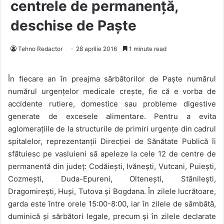
centrele de permanență,
deschise de Paște
Tehno Redactor
28 aprilie 2016
1 minute read
În fiecare an în preajma sărbătorilor de Paște numărul
numărul urgențelor medicale crește, fie că e vorba de
accidente rutiere, domestice sau probleme digestive
generate de excesele alimentare. Pentru a evita
aglomerațiile de la structurile de primiri urgențe din cadrul
spitalelor, reprezentanții Direcției de Sănătate Publică îi
sfătuiesc pe vasluieni să apeleze la cele 12 de centre de
permanentă din județ: Codăiești, Ivănești, Vutcani, Puiești,
Cozmești, Duda-Epureni, Oltenești, Stănilești,
Dragomirești, Huși, Tutova și Bogdana. În zilele lucrătoare,
garda este între orele 15:00-8:00, iar în zilele de sâmbătă,
duminică și sărbători legale, precum și în zilele declarate