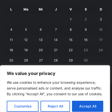
L
Ma
Mi
J
V
S
D
1
2
3
4
5
6
7
8
9
10
11
12
13
14
15
16
17
18
19
20
21
22
23
24
25
26
27
28
29
30
We value your privacy
« mart.
mai »
We use cookies to enhance your browsing experience,
serve personalised ads or content, and analyse our traffic.
© Copyright 2026, All Rights Reserved |
RexNet
By clicking "Accept All", you consent to our use of cookies.
Facebook
Customise
Reject All
Accept All