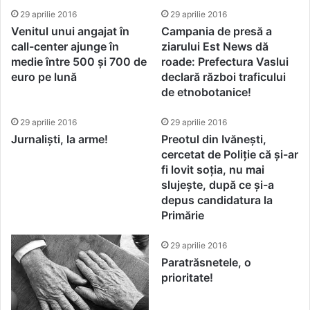
29 aprilie 2016
29 aprilie 2016
Venitul unui angajat în
Campania de presă a
call-center ajunge în
ziarului Est News dă
medie între 500 și 700 de
roade: Prefectura Vaslui
euro pe lună
declară război traficului
de etnobotanice!
29 aprilie 2016
29 aprilie 2016
Jurnaliști, la arme!
Preotul din Ivănești,
cercetat de Poliție că și-ar
fi lovit soția, nu mai
slujește, după ce și-a
depus candidatura la
Primărie
29 aprilie 2016
Paratrăsnetele, o
prioritate!