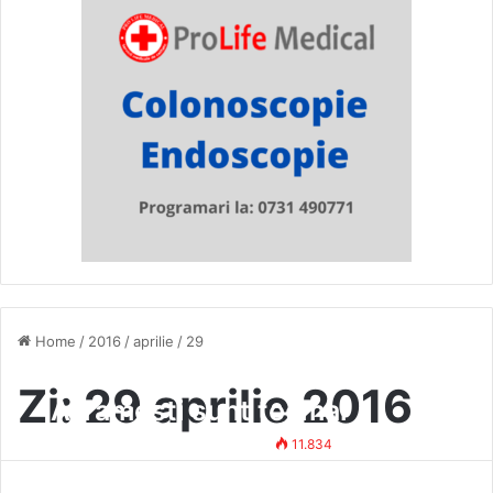
Home
/
2016
/
aprilie
/
29
Criminalii ciobanului din
Zi:
29 aprilie 2016
Avramești sunt tocmai
consătenii săi!
Simona Vasile
29 aprilie 2016
11.834