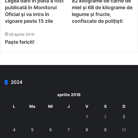
Legea dării în plată a fost
82 kilograme de carne de
publicată în Monitorul
miel și 68 de kilograme de
Oficial și va intra în
legume și fructe,
vigoare peste 15 zile
confiscate de polițiști
29 aprilie 2016
Paște fericit!
2024
aprilie 2016
L
Ma
Mi
J
V
S
D
1
2
3
4
5
6
7
8
9
10