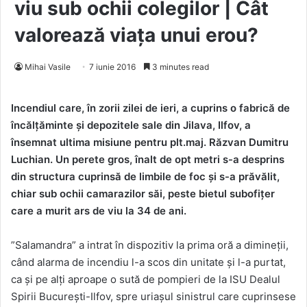
viu sub ochii colegilor | Cât
valorează viața unui erou?
Mihai Vasile
7 iunie 2016
3 minutes read
Incendiul care, în zorii zilei de ieri, a cuprins o fabrică de
încălțăminte și depozitele sale din Jilava, Ilfov, a
însemnat ultima misiune pentru plt.maj. Răzvan Dumitru
Luchian. Un perete gros, înalt de opt metri s-a desprins
din structura cuprinsă de limbile de foc și s-a prăvălit,
chiar sub ochii camarazilor săi, peste bietul subofițer
care a murit ars de viu la 34 de ani.
”Salamandra” a intrat în dispozitiv la prima oră a dimineții,
când alarma de incendiu l-a scos din unitate și l-a purtat,
ca și pe alți aproape o sută de pompieri de la ISU Dealul
Spirii București-Ilfov, spre uriașul sinistrul care cuprinsese