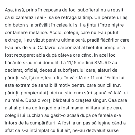
Așa, însă, prins în capcana de foc, subofierul nu a reușit –
ca și camarazii săi -, să se retragă la timp. Un perete uriaș
din beton s-a prăvălit în calea lui și l-a țintuit între niștre
containere metalice. Acolo, colegii, care nu l-au putut
extrage, l-au văzut pentru ultima oară, pradă flăcărilor care
l-au ars de viu. Cadavrul carbonizat al bietului pompier a
fost recuperat abia după câteva ore când, în acel loc,
flăcările s-au mai domolit. La 11,15 medicii SMURD au
declarat, oficial, decesul subofițerului care, alături de
părinții săi, își creștea fetița în vârstă de 11 ani. ”Fetița lui
este extrem de sensibilă motiv pentru care bunicii (n.r.
părinții pompierului) nici nu știu cum să-i spună că tatăl ei
nu mai e. După divorț, bărbatul o creștea singur. Cea care
a aflat prima de tragedie a fost mama militarului pe care
colegii lui Luchian au găsit-o acasă după ce femeia s-a
întors de la cumpărături. A fost la un pas să leșine când a
aflat ce s-a întâmplat cu fiul ei”, ne-au dezvăluit surse