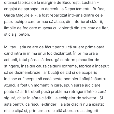
ditamai fabrica de la margine de București. Luchian –
angajat de aproape un deceniu la Departamentul Buftea,
Garda Măgurele -, a fost repartizat într-una dintre cele
patru echipe care urmau să atace, din interiorul clădirii,
limbile de foc care mușcau cu violență din structua de fier,
sticlă și beton.
Militarul știa ce are de făcut pentru că nu era prima oară
când intra în inima unui foc dezlănțuit. În prima oră a
acțiunii, totul părea să decurgă conform planurilor de
stingere, însă din cauza căldurii extreme, fabrica a început
să se dezmembreze, iar bucăți de zid și de acoperiș
încinse au început să cadă peste pompierii aflați înăuntru.
Atunci, a fost un moment în care, spun surse judiciare,
poate că ar fi trebuit pusă problema retragerii într-o zonă
sigură, chiar în afara clădirii, a echipelor de salvatori. Și
asta pentru că riscul extinderii la alte clădiri nu a existat
nici o clipă și, prin urmare, o altă abordare a stingerii