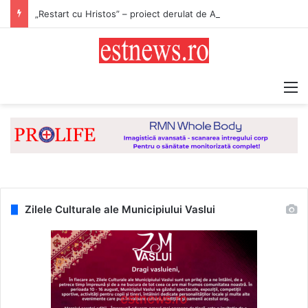
„Restart cu Hristos” – proiect derulat de Asociația Tinerilor Ortodocși Vaslui
M
Zilele Culturale ale Municipiului Vaslui