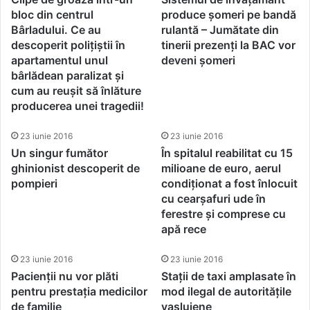
bloc din centrul
produce șomeri pe bandă
Bârladului. Ce au
rulantă – Jumătate din
descoperit polițiștii în
tinerii prezenți la BAC vor
apartamentul unul
deveni șomeri
bârlădean paralizat și
cum au reușit să înlăture
producerea unei tragedii!
23 iunie 2016
23 iunie 2016
Un singur fumător
În spitalul reabilitat cu 15
ghinionist descoperit de
milioane de euro, aerul
pompieri
condiționat a fost înlocuit
cu cearșafuri ude în
ferestre și comprese cu
apă rece
23 iunie 2016
23 iunie 2016
Pacienții nu vor plăti
Stații de taxi amplasate în
pentru prestația medicilor
mod ilegal de autoritățile
de familie
vasluiene