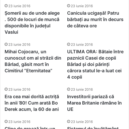
23 iunie 2016
23 iunie 2016
Șomerii au de unde alege
Canicula ucigașă! Patru
. 500 de locuri de muncă
bărbați au murit în decurs
disponibile în județul
de câteva ore
Vaslui
23 iunie 2016
23 iunie 2016
Mihai Cojocaru, un
ULTIMA ORA: Bătaie între
cunoscut om al străzii din
paznicii Casei de copii
Bârlad, găsit mort în
Bârlad și doi părinți
Cimitirul ”Eternitatea”
cărora statul le-a luat cei
4 copii
23 iunie 2016
23 iunie 2016
Era cea mai dorită actriță
Investitorii pariază că
în anii ’80! Cum arată Bo
Marea Britanie rămâne în
Derek acum, la 60 de ani
UE
23 iunie 2016
23 iunie 2016
Clipe de groază într-un
Sistemul de învățământ