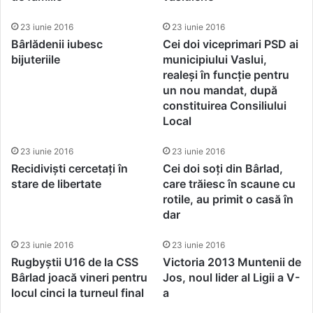
23 iunie 2016
23 iunie 2016
Bârlădenii iubesc
Cei doi viceprimari PSD ai
bijuteriile
municipiului Vaslui,
realeși în funcție pentru
un nou mandat, după
constituirea Consiliului
Local
23 iunie 2016
23 iunie 2016
Recidiviști cercetați în
Cei doi soți din Bârlad,
stare de libertate
care trăiesc în scaune cu
rotile, au primit o casă în
dar
23 iunie 2016
23 iunie 2016
Rugbyștii U16 de la CSS
Victoria 2013 Muntenii de
Bârlad joacă vineri pentru
Jos, noul lider al Ligii a V-
locul cinci la turneul final
a