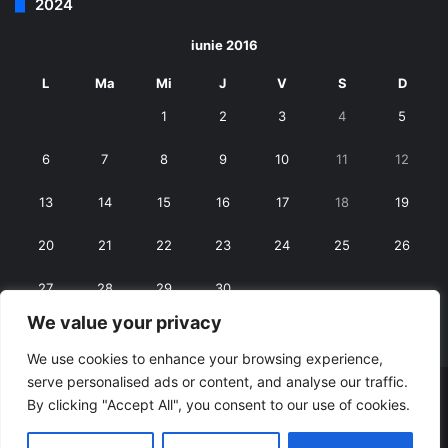
2024
iunie 2016
L
Ma
Mi
J
V
S
D
1
2
3
4
5
6
7
8
9
10
11
12
13
14
15
16
17
18
19
20
21
22
23
24
25
26
27
28
29
30
We value your privacy
« mai
iul. »
We use cookies to enhance your browsing experience,
serve personalised ads or content, and analyse our traffic.
© Copyright 2026, All Rights Reserved |
RexNet
By clicking "Accept All", you consent to our use of cookies.