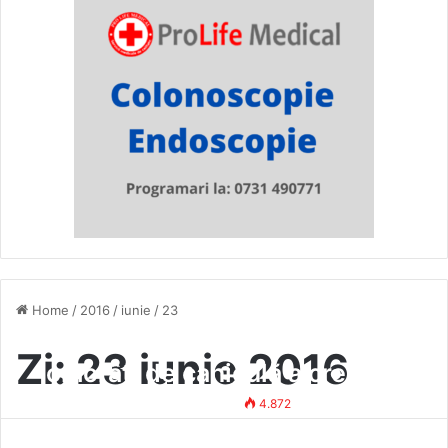
Home
/
2016
/
iunie
/
23
Update: Numărul vasluienilor
Zi:
23 iunie 2016
omorâți de caniculă a crescut
la șapte
Simona Vasile
23 iunie 2016
4.872