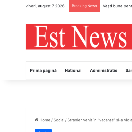
vineri, august 7 2026
Breaking News
Prima pagină
National
Administratie
Sa
Home
/
Social
/
Stranier venit în ”vacanță” și-a viol