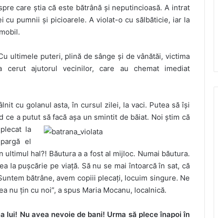
spre care știa că este bătrână și neputincioasă. A intrat
 cu pumnii și picioarele. A violat-o cu sălbăticie, iar la
 mobil.
Cu ultimele puteri, plină de sânge și de vânătăi, victima
a cerut ajutorul vecinilor, care au chemat imediat
it cu golanul asta, în cursul zilei, la vaci. Putea să își
d ce a putut să facă așa un smintit de băiat. Noi știm că
plecat la
spargă el
n ultimul hal?! Băutura a a fost al mijloc. Numai băutura.
a la pușcărie pe viață. Să nu se mai întoarcă în sat, că
Suntem bătrâne, avem copiii plecați, locuim singure. Ne
ea nu țin cu noi”, a spus Maria Mocanu, localnică.
a lui! Nu avea nevoie de bani! Urma să plece înapoi în