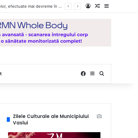
Log In
Random Article
Sidebar
Vești bune pentru zeci de mii de vasluieni! Plățile alocațiilor, indemnizațiilor și stimulentelor, efectuate mai devreme în luna august 2026
Facebook
Sidebar
Search for
t
Zilele Culturale ale Municipiului
Vaslui