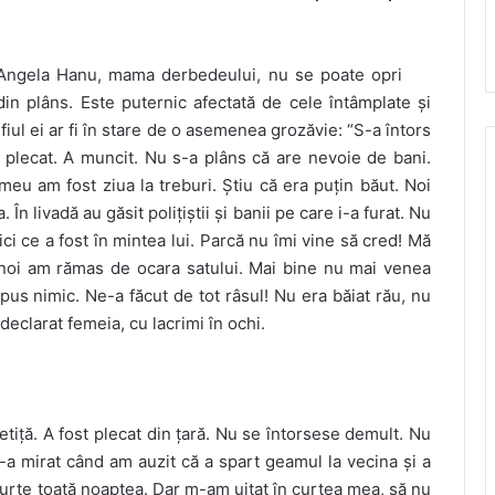
Angela Hanu, mama derbedeului, nu se poate opri
din plâns. Este puternic afectată de cele întâmplate și
fiul ei ar fi în stare de o asemenea grozăvie: “S-a întors
t plecat. A muncit. Nu s-a plâns că are nevoie de bani.
meu am fost ziua la treburi. Știu că era puțin băut. Noi
 În livadă au găsit polițiștii și banii pe care i-a furat. Nu
ici ce a fost în mintea lui. Parcă nu îmi vine să cred! Mă
și noi am rămas de ocara satului. Mai bine nu mai venea
pus nimic. Ne-a făcut de tot râsul! Nu era băiat rău, nu
 declarat femeia, cu lacrimi în ochi.
etiță. A fost plecat din țară. Nu se întorsese demult. Nu
-a mirat când am auzit că a spart geamul la vecina și a
n curte toată noaptea. Dar m-am uitat în curtea mea, să nu