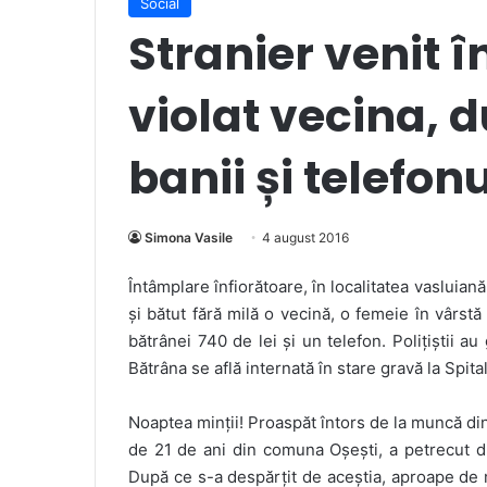
Social
Stranier venit 
violat vecina, d
banii și telefon
Simona Vasile
4 august 2016
Întâmplare înfiorătoare, în localitatea vasluiană
și bătut fără milă o vecină, o femeie în vârstă
bătrânei 740 de lei și un telefon. Polițiștii au 
Bătrâna se află internată în stare gravă la Spita
Noaptea minții! Proaspăt întors de la muncă din
de 21 de ani din comuna Oșești, a petrecut du
După ce s-a despărțit de aceștia, aproape de mi