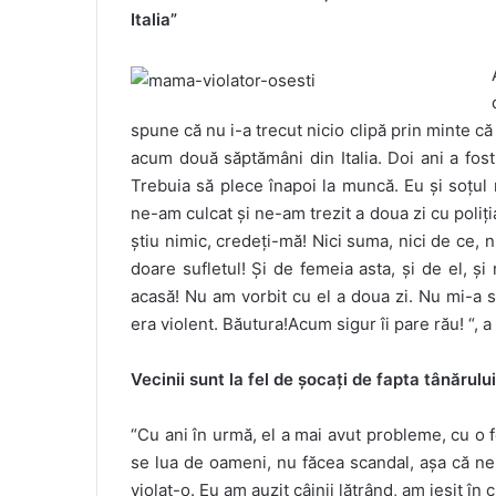
Italia”
spune că nu i-a trecut nicio clipă prin minte că 
acum două săptămâni din Italia. Doi ani a fos
Trebuia să plece înapoi la muncă. Eu și soțul 
ne-am culcat și ne-am trezit a doua zi cu poliția.
știu nimic, credeți-mă! Nici suma, nici de ce, n
doare sufletul! Și de femeia asta, și de el, 
acasă! Nu am vorbit cu el a doua zi. Nu mi-a s
era violent. Băutura!Acum sigur îi pare rău! “, a
Vecinii sunt la fel de șocați de fapta tânărului
“Cu ani în urmă, el a mai avut probleme, cu o f
se lua de oameni, nu făcea scandal, așa că ne
violat-o. Eu am auzit câinii lătrând, am ieșit î