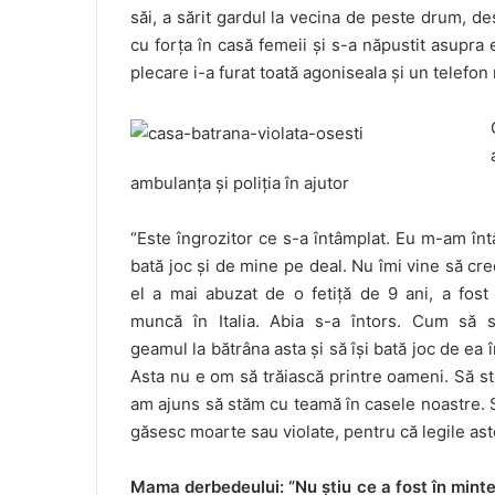
săi, a sărit gardul la vecina de peste drum, de
cu forța în casă femeii și s-a năpustit asupra ei
plecare i-a furat toată agoniseala și un telefon
ambulanța și poliția în ajutor
“Este îngrozitor ce s-a întâmplat. Eu m-am întâln
bată joc și de mine pe deal. Nu îmi vine să cre
el a mai abuzat de o fetiță de 9 ani, a fost 
muncă în Italia. Abia s-a întors. Cum să 
geamul la bătrâna asta și să își bată joc de ea î
Asta nu e om să trăiască printre oameni. Să ste
am ajuns să stăm cu teamă în casele noastre. 
găsesc moarte sau violate, pentru că legile ast
Mama derbedeului: “Nu știu ce a fost în minte