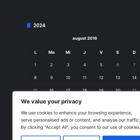
2024
august 2016
L
Ma
Mi
J
V
S
D
1
2
3
4
5
6
7
8
9
10
11
12
13
14
15
16
17
18
19
20
21
We value your privacy
22
23
24
25
26
27
28
We use cookies to enhance your browsing experience,
29
30
31
serve personalised ads or content, and analyse our traffic.
By clicking "Accept All", you consent to our use of cookies
« iul.
sept. »