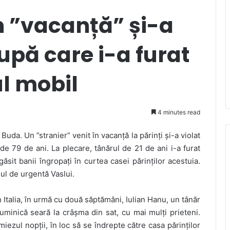
în ”vacanță” și-a
upă care i-a furat
ul mobil
4 minutes read
 Buda. Un ”stranier” venit în vacanță la părinți și-a violat
 de 79 de ani. La plecare, tânărul de 21 de ani i-a furat
găsit banii îngropați în curtea casei părinților acestuia.
lul de urgentă Vaslui.
 Italia, în urmă cu două săptămâni, Iulian Hanu, un tânăr
minică seară la crâșma din sat, cu mai mulți prieteni.
ezul nopții, în loc să se îndrepte către casa părinților