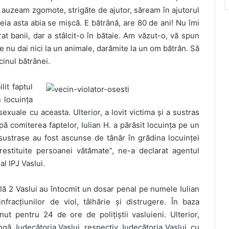
ă auzeam zgomote, strigăte de ajutor, săream în ajutorul
ia asta abia se mișcă. E bătrână, are 80 de ani! Nu îmi
rat banii, dar a stâlcit-o în bătaie. Am văzut-o, vă spun
e nu dai nici la un animale, darămite la un om bătrân. Să
cinul bătrânei.
lit faptul
 locuința
sexuale cu aceasta. Ulterior, a lovit victima și a sustras
pă comiterea faptelor, Iulian H. a părăsit locuința pe un
sustrase au fost ascunse de tânăr în grădina locuinței
 restituite persoanei vătămate”, ne-a declarat agentul
l IPJ Vaslui.
rală 2 Vaslui au întocmit un dosar penal pe numele Iulian
nfracțiunilor de viol, tâlhărie și distrugere. În baza
inut pentru 24 de ore de polițiștii vasluieni. Ulterior,
ângă Judecătoria Vaslui, respectiv Judecătoria Vaslui, cu