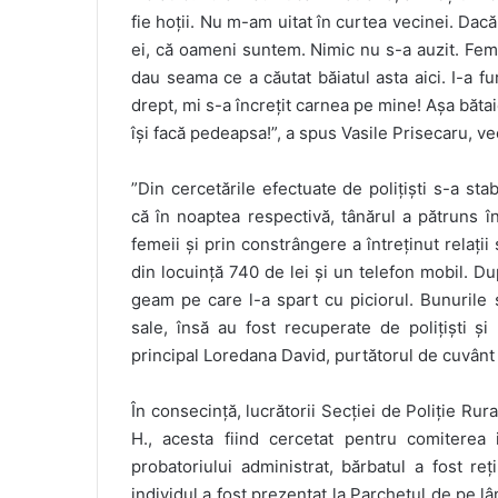
fie hoții. Nu m-am uitat în curtea vecinei. Dac
ei, că oameni suntem. Nimic nu s-a auzit. Feme
dau seama ce a căutat băiatul asta aici. I-a fu
drept, mi s-a încrețit carnea pe mine! Așa bătai
își facă pedeapsa!”, a spus Vasile Prisecaru, ve
”Din cercetările efectuate de polițiști s-a stabi
că în noaptea respectivă, tânărul a pătruns în
femeii și prin constrângere a întreținut relații 
din locuință 740 de lei și un telefon mobil. Du
geam pe care l-a spart cu piciorul. Bunurile 
sale, însă au fost recuperate de polițiști și
principal Loredana David, purtătorul de cuvânt a
În consecință, lucrătorii Secției de Poliție Ru
H., acesta fiind cercetat pentru comiterea i
probatoriului administrat, bărbatul a fost reț
individul a fost prezentat la Parchetul de pe l