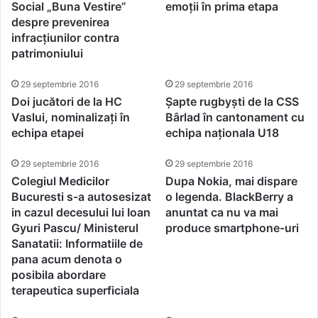
Social „Buna Vestire”
emoții în prima etapa
despre prevenirea
infracțiunilor contra
patrimoniului
29 septembrie 2016
29 septembrie 2016
Doi jucători de la HC
Șapte rugbyști de la CSS
Vaslui, nominalizați în
Bârlad în cantonament cu
echipa etapei
echipa naționala U18
29 septembrie 2016
29 septembrie 2016
Colegiul Medicilor
Dupa Nokia, mai dispare
Bucuresti s-a autosesizat
o legenda. BlackBerry a
in cazul decesului lui Ioan
anuntat ca nu va mai
Gyuri Pascu/ Ministerul
produce smartphone-uri
Sanatatii: Informatiile de
pana acum denota o
posibila abordare
terapeutica superficiala