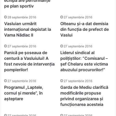
echipa are performanțe
pe plan sportiv
28 septembrie 2016
27 septembrie 2016
Vasluian urmărit
Olteanu și-a dat demisia
internațional depistat la
din funcția de prefect de
Vama Nădlac II
Vaslui
27 septembrie 2016
27 septembrie 2016
Panică pe șoseaua de
Liderul sindical al
centură a Vasluiului! A
polițiștilor: ”Comisarul –
fost nevoie de intervenția
șef Chelaru este victima
pompierilor!
abuzului procurorilor!”
27 septembrie 2016
27 septembrie 2016
Programul „Laptele,
Garda de Mediu clarifică
cornul și merele”, în
modificările propuse
așteptare
privind organizarea și
funcționarea acesteia
27 septembrie 2016
27 septembrie 2016