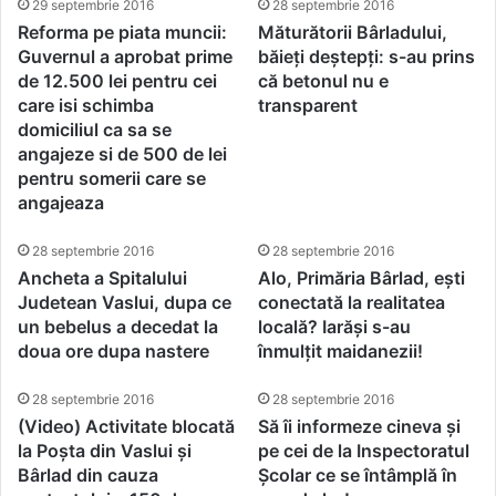
29 septembrie 2016
28 septembrie 2016
Reforma pe piata muncii:
Măturătorii Bârladului,
Guvernul a aprobat prime
băieți deștepți: s-au prins
de 12.500 lei pentru cei
că betonul nu e
care isi schimba
transparent
domiciliul ca sa se
angajeze si de 500 de lei
pentru somerii care se
angajeaza
28 septembrie 2016
28 septembrie 2016
Ancheta a Spitalului
Alo, Primăria Bârlad, ești
Judetean Vaslui, dupa ce
conectată la realitatea
un bebelus a decedat la
locală? Iarăși s-au
doua ore dupa nastere
înmulțit maidanezii!
28 septembrie 2016
28 septembrie 2016
(Video) Activitate blocată
Să îi informeze cineva și
la Poșta din Vaslui și
pe cei de la Inspectoratul
Bârlad din cauza
Școlar ce se întâmplă în