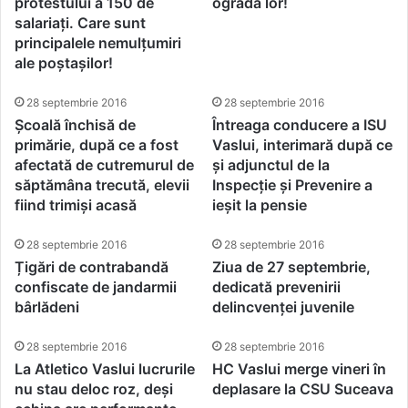
protestului a 150 de
ograda lor!
salariați. Care sunt
principalele nemulțumiri
ale poștașilor!
28 septembrie 2016
28 septembrie 2016
Școală închisă de
Întreaga conducere a ISU
primărie, după ce a fost
Vaslui, interimară după ce
afectată de cutremurul de
și adjunctul de la
săptămâna trecută, elevii
Inspecție și Prevenire a
fiind trimiși acasă
ieșit la pensie
28 septembrie 2016
28 septembrie 2016
Țigări de contrabandă
Ziua de 27 septembrie,
confiscate de jandarmii
dedicată prevenirii
bârlădeni
delincvenței juvenile
28 septembrie 2016
28 septembrie 2016
La Atletico Vaslui lucrurile
HC Vaslui merge vineri în
nu stau deloc roz, deși
deplasare la CSU Suceava