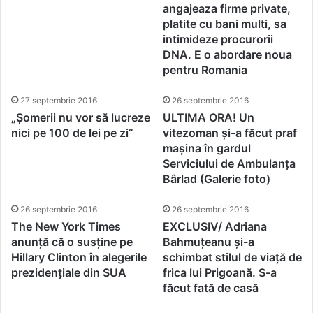
angajeaza firme private,
platite cu bani multi, sa
intimideze procurorii
DNA. E o abordare noua
pentru Romania
27 septembrie 2016
26 septembrie 2016
„Șomerii nu vor să lucreze
ULTIMA ORA! Un
nici pe 100 de lei pe zi“
vitezoman și-a făcut praf
mașina în gardul
Serviciului de Ambulanța
Bârlad (Galerie foto)
26 septembrie 2016
26 septembrie 2016
The New York Times
EXCLUSIV/ Adriana
anunță că o susține pe
Bahmuțeanu și-a
Hillary Clinton în alegerile
schimbat stilul de viață de
prezidențiale din SUA
frica lui Prigoană. S-a
făcut fată de casă