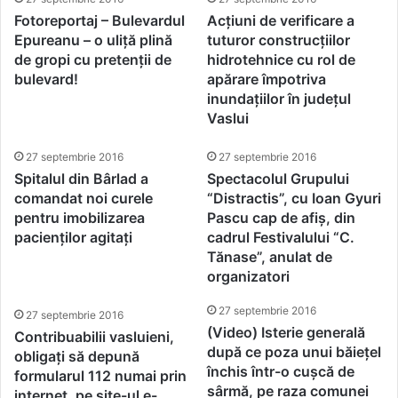
Fotoreportaj – Bulevardul
Acțiuni de verificare a
Epureanu – o uliță plină
tuturor construcțiilor
de gropi cu pretenții de
hidrotehnice cu rol de
bulevard!
apărare împotriva
inundațiilor în județul
Vaslui
27 septembrie 2016
27 septembrie 2016
Spitalul din Bârlad a
Spectacolul Grupului
comandat noi curele
“Distractis”, cu Ioan Gyuri
pentru imobilizarea
Pascu cap de afiș, din
pacienților agitați
cadrul Festivalului “C.
Tănase”, anulat de
organizatori
27 septembrie 2016
27 septembrie 2016
(Video) Isterie generală
Contribuabilii vasluieni,
după ce poza unui băiețel
obligați să depună
închis într-o cușcă de
formularul 112 numai prin
sârmă, pe raza comunei
internet, pe site-ul e-