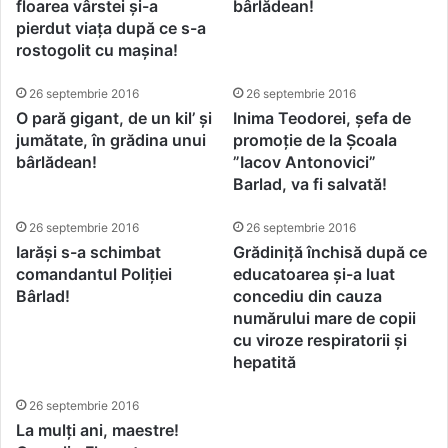
floarea vârstei și-a
bârlădean!
pierdut viața după ce s-a
rostogolit cu mașina!
26 septembrie 2016
26 septembrie 2016
O pară gigant, de un kil’ și
Inima Teodorei, șefa de
jumătate, în grădina unui
promoție de la Școala
bârlădean!
”Iacov Antonovici”
Barlad, va fi salvată!
26 septembrie 2016
26 septembrie 2016
Iarăși s-a schimbat
Grădiniță închisă după ce
comandantul Poliției
educatoarea și-a luat
Bârlad!
concediu din cauza
numărului mare de copii
cu viroze respiratorii și
hepatită
26 septembrie 2016
La mulți ani, maestre!