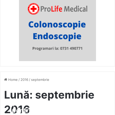
Home
/
2016
/
septembrie
Lună:
septembrie
Șansă uriașă de la București,
2016
pentru vasluieni! Județul