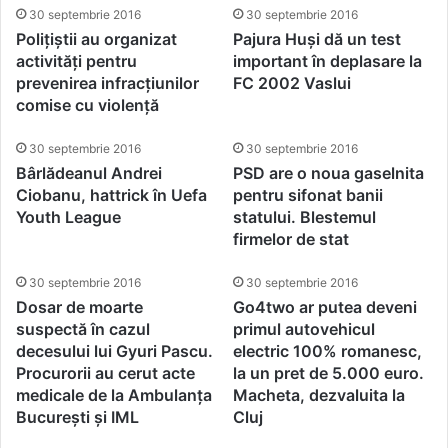
30 septembrie 2016
30 septembrie 2016
Polițiștii au organizat
Pajura Huși dă un test
activități pentru
important în deplasare la
prevenirea infracțiunilor
FC 2002 Vaslui
comise cu violență
30 septembrie 2016
30 septembrie 2016
Bârlădeanul Andrei
PSD are o noua gaselnita
Ciobanu, hattrick în Uefa
pentru sifonat banii
Youth League
statului. Blestemul
firmelor de stat
30 septembrie 2016
30 septembrie 2016
Dosar de moarte
Go4two ar putea deveni
suspectă în cazul
primul autovehicul
decesului lui Gyuri Pascu.
electric 100% romanesc,
Procurorii au cerut acte
la un pret de 5.000 euro.
medicale de la Ambulanța
Macheta, dezvaluita la
București și IML
Cluj