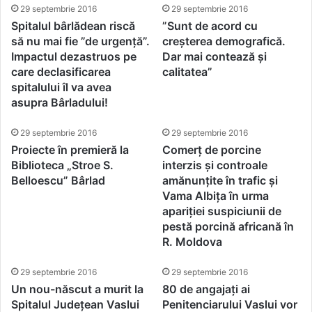
29 septembrie 2016
29 septembrie 2016
Spitalul bârlădean riscă
”Sunt de acord cu
să nu mai fie ”de urgență”.
creșterea demografică.
Impactul dezastruos pe
Dar mai contează și
care declasificarea
calitatea”
spitalului îl va avea
asupra Bârladului!
29 septembrie 2016
29 septembrie 2016
Proiecte în premieră la
Comerț de porcine
Biblioteca „Stroe S.
interzis și controale
Belloescu” Bârlad
amănunțite în trafic și
Vama Albița în urma
apariției suspiciunii de
pestă porcină africană în
R. Moldova
29 septembrie 2016
29 septembrie 2016
Un nou-născut a murit la
80 de angajați ai
Spitalul Județean Vaslui
Penitenciarului Vaslui vor