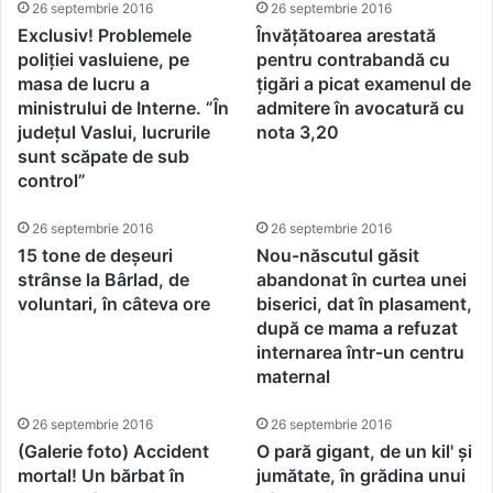
26 septembrie 2016
26 septembrie 2016
Exclusiv! Problemele
Învățătoarea arestată
poliției vasluiene, pe
pentru contrabandă cu
masa de lucru a
țigări a picat examenul de
ministrului de Interne. ”În
admitere în avocatură cu
județul Vaslui, lucrurile
nota 3,20
sunt scăpate de sub
control”
26 septembrie 2016
26 septembrie 2016
15 tone de deșeuri
Nou-născutul găsit
strânse la Bârlad, de
abandonat în curtea unei
voluntari, în câteva ore
biserici, dat în plasament,
după ce mama a refuzat
internarea într-un centru
maternal
26 septembrie 2016
26 septembrie 2016
(Galerie foto) Accident
O pară gigant, de un kil' și
mortal! Un bărbat în
jumătate, în grădina unui