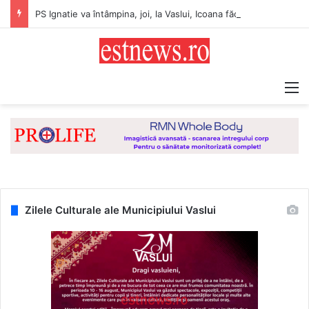
PS Ignatie va întâmpina, joi, la Vaslui, Icoana făcătoare de minuni a Maicii Domnului, de la Mănăstirea Hadâmbu
M
Zilele Culturale ale Municipiului Vaslui