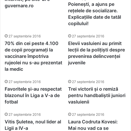
Poienești, a ajuns pe
guvernare.ro
rețelele de socializare.
Explicațiile date de tatăl
copilului!
27 septembrie 2016
27 septembrie 2016
70% din cei peste 4.100
Elevii vasluieni au primit
de copii programați la
lecții de la polițiști despre
vaccinare împotriva
prevenirea delincvenței
rujeolei nu s-au prezentat
juvenile
la medic
27 septembrie 2016
27 septembrie 2016
Favoritele și-au respectat
Trei victorii și o remiză
blazonul în Liga a V-a de
pentru handbaliștii juniori
fotbal
vasluienii
27 septembrie 2016
27 septembrie 2016
Vitis Șuletea, noul lider al
Laura Codruta Kovesi:
Ligii a IV-a
Mai nou vad ca se