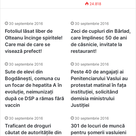
Vaslui a primit întâietate la
Simona Vasile
30 septembrie 2016
24.818
finanțări europene! În
exclusivitate, interviu cu
30 septembrie 2016
30 septembrie 2016
Ionel Dancă, consilierul
Fotoliul lăsat liber de
Zeci de cupluri din Bârlad,
Olteanu încinge spiritele!
care împlinesc 50 de ani
primului ministru!
Care mai de care se
de căsnicie, invitate la
visează prefect!
restaurant!
30 septembrie 2016
30 septembrie 2016
Sute de elevi din
Peste 40 de angajați ai
Bogdănești, comuna cu
Penitenciarului Vaslui au
un focar de hepatita A în
protestat matinal în fața
evoluție, neimunizați
instituției, solicitând
după ce DSP a rămas fără
demisia ministrului
vaccin
Justiției
30 septembrie 2016
30 septembrie 2016
Traficant de droguri
301 de locuri de muncă
căutat de autoritățile din
pentru șomerii vasluieni