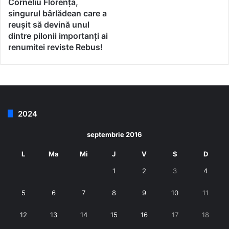
Corneliu Florența,
singurul bârlădean care a
reușit să devină unul
dintre pilonii importanți ai
renumitei reviste Rebus!
2024
septembrie 2016
L
Ma
Mi
J
V
S
D
1
2
3
4
5
6
7
8
9
10
11
12
13
14
15
16
17
18