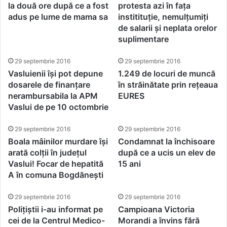
la două ore după ce a fost
protesta azi în fața
adus pe lume de mama sa
institituție, nemulțumiți
de salarii și neplata orelor
suplimentare
29 septembrie 2016
29 septembrie 2016
Vasluienii își pot depune
1.249 de locuri de muncă
dosarele de finanțare
în străinătate prin rețeaua
nerambursabila la APM
EURES
Vaslui de pe 10 octombrie
29 septembrie 2016
29 septembrie 2016
Boala mâinilor murdare își
Condamnat la închisoare
arată colții în județul
după ce a ucis un elev de
Vaslui! Focar de hepatită
15 ani
A în comuna Bogdănești
29 septembrie 2016
29 septembrie 2016
Polițiștii i-au informat pe
Campioana Victoria
cei de la Centrul Medico-
Morandi a învins fără