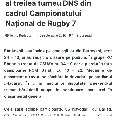
al treilea turneu DNS din
cadrul Campionatului
Național de Rugby 7
Tehno Redactor
5 septembrie 2016
1 minute read
Bârlădenii i-au învins pe omologii lor din Petroșani, scor
24 – 10, și au reușit o clasare pe podium. În grupe RC
Bârlad a trecut de CSUAV cu 34 – 0 dar a pierdut în fata
campioanei RCM Galati, cu 10 – 22. Meciurile de
clasament au avut loc sâmbătă la Năvodari, pe stadionul
„Flacăra”. În urma meciurilor disputate weekend-ul
trecut bârlădenii ocupa în continuare locul trei în
clasamentul general.
Cele șase echipe participante, CS Năvodari, RC Bârlad,
CSUAV Arad, RCM Galați, CS Știința Petroșani și Centrul