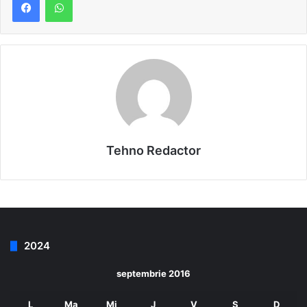
Tehno Redactor
2024
septembrie 2016
L
Ma
Mi
J
V
S
D