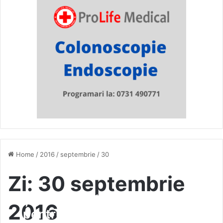
Home
/
2016
/
septembrie
/
30
Zi:
30 septembrie
Șansă uriașă de la București,
2016
pentru vasluieni! Județul