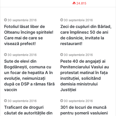
Vaslui a primit întâietate la
Simona Vasile
30 septembrie 2016
24.815
finanțări europene! În
exclusivitate, interviu cu
30 septembrie 2016
30 septembrie 2016
Ionel Dancă, consilierul
Fotoliul lăsat liber de
Zeci de cupluri din Bârlad,
Olteanu încinge spiritele!
care împlinesc 50 de ani
primului ministru!
Care mai de care se
de căsnicie, invitate la
visează prefect!
restaurant!
30 septembrie 2016
30 septembrie 2016
Sute de elevi din
Peste 40 de angajați ai
Bogdănești, comuna cu
Penitenciarului Vaslui au
un focar de hepatita A în
protestat matinal în fața
evoluție, neimunizați
instituției, solicitând
după ce DSP a rămas fără
demisia ministrului
vaccin
Justiției
30 septembrie 2016
30 septembrie 2016
Traficant de droguri
301 de locuri de muncă
căutat de autoritățile din
pentru șomerii vasluieni