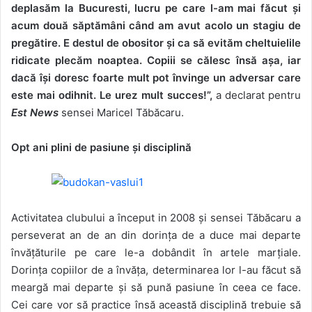
deplasăm la Bucuresti, lucru pe care l-am mai făcut și
acum două săptămâni când am avut acolo un stagiu de
pregătire. E destul de obositor și ca să evităm cheltuielile
ridicate plecăm noaptea. Copiii se călesc însă așa, iar
dacă își doresc foarte mult pot învinge un adversar care
este mai odihnit. Le urez mult succes!”,
a declarat pentru
Est News
sensei Maricel Tăbăcaru.
Opt ani plini de pasiune și disciplină
Activitatea clubului a început in 2008 și sensei Tăbăcaru a
perseverat an de an din dorința de a duce mai departe
învățăturile pe care le-a dobândit în artele marțiale.
Dorința copiilor de a învăța, determinarea lor l-au făcut să
meargă mai departe și să pună pasiune în ceea ce face.
Cei care vor să practice însă această disciplină trebuie să