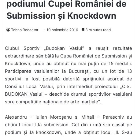
podiumul Cupei României de
Submission și Knockdown
Tehno Redactor
10 noiembrie 2016
3 minutes read
Clubul Sportiv „Budokan Vaslui” a reușit rezultate
extraordinare sâmbăt
ă
la
Cupa Rom
â
niei de Submission
ș
i
Knockdow
n
,
unde a
u
obținut nu mai puțin de 15 medalii.
Participarea vasluienilor la Bucure
ș
ti,
cu un lot de 13
sportivi,
a fost
posibilă
datorită sprijinului acordat de
Consiliul Local Vaslui, prin intermediul proiectului „C.S.
BUDOKAN Vaslui – deschide drumul sportivilor vasluieni
spre competițiile naționale de arte marțiale”.
Alexandru – Iulian Moro
ș
anu și Mihail – Paraschiv au
obținut locul I la submission. Cel din urm
ă
s-a clasat pe
podium și la knockdown, unde a obținut locul III. S-au