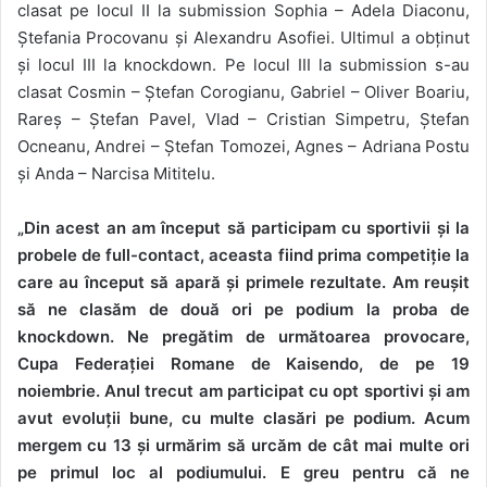
clasat pe locul II la submission Sophia – Adela Diaconu,
Ștefania Procovanu și Alexandru Asofiei. Ultimul a obținut
și locul III la knockdown. Pe locul III la submission s-au
clasat Cosmin – Ștefan Corogianu, Gabriel – Oliver Boariu,
Rareș – Ștefan Pavel, Vlad –
C
ristian Simpetru, Ștefan
Ocneanu, Andrei – Ștefan Tomozei, Agnes – Adriana Postu
și Anda – Narcisa Mititelu.
„
Din acest an am început să participam cu sportivii și la
probele de full-contact, aceasta fiind prima competiție la
care au început să apară și primele rezultate. Am reușit
să ne clasăm de două ori pe podium la proba de
knockdown. Ne pregătim de următoarea provocare,
Cupa Federației Romane de Kaisendo, de pe 19
noiembrie. Anul trecut am participat cu opt sportivi și am
avut evoluții bune, cu multe clasări pe podium. Acum
mergem cu 13 și urmărim să urcăm de cât mai multe ori
pe primul loc al podiumului. E greu pentru că ne