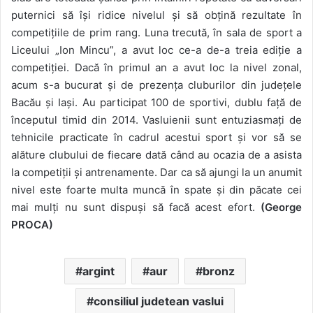
puternici să își ridice nivelul și să obțină rezultate în
competițiile de prim rang. Luna trecută, în sala de sport a
Liceului „Ion Mincu”, a avut loc ce-a de-a treia ediție a
competiției. Dacă în primul an a avut loc la nivel zonal,
acum s-a bucurat și de prezența cluburilor din județele
Bacău și Iași. Au participat 100 de sportivi, dublu față de
începutul timid din 2014. Vasluienii sunt entuziasmați de
tehnicile practicate în cadrul acestui sport și vor să se
alăture clubului de fiecare dată când au ocazia de a asista
la competiții și antrenamente. Dar ca să ajungi la un anumit
nivel este foarte multa muncă în spate și din păcate cei
mai mulți nu sunt dispuși să facă acest efort.
(George
PROCA)
argint
aur
bronz
consiliul judetean vaslui