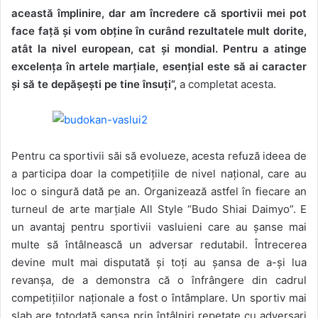
această împlinire, dar am încredere că sportivii mei pot
face față și vom obține în curând rezultatele mult dorite,
atât la nivel european, cat și mondial. Pentru a atinge
excelența în artele marțiale, esențial este să ai caracter
și să te depășești pe tine însuți”,
a completat acesta.
Pentru ca sportivii săi să evolueze, acesta refuză ideea de
a participa doar la competițiile de nivel național, care au
loc o singură dată pe an. Organizează astfel în fiecare an
turneul de arte marțiale All Style “Budo Shiai Daimyo”. E
un avantaj pentru sportivii vasluieni care au șanse mai
multe să întâlnească un adversar redutabil. Întrecerea
devine mult mai disputată și toți au șansa de a-și lua
revanșa, de a demonstra că o înfrângere din cadrul
competițiilor naționale a fost o întâmplare. Un sportiv mai
slab are totodată șansa prin întâlniri repetate cu adversari