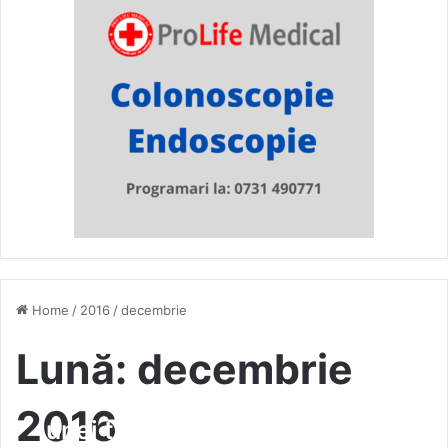
Home
/
2016
/
decembrie
Lună:
decembrie
(Video) Moartea stupidă a
2016
unei tinere din Vaslui, lovită