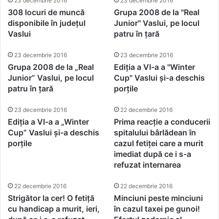
23 decembrie 2016
23 decembrie 2016
308 locuri de muncă
Grupa 2008 de la "Real
disponibile în județul
Junior" Vaslui, pe locul
Vaslui
patru în țară
23 decembrie 2016
23 decembrie 2016
Grupa 2008 de la „Real
Ediția a VI-a a "Winter
Junior” Vaslui, pe locul
Cup" Vaslui și-a deschis
patru în țară
porțile
23 decembrie 2016
22 decembrie 2016
Ediția a VI-a a „Winter
Prima reacție a conducerii
Cup” Vaslui și-a deschis
spitalului bârlădean în
porțile
cazul fetiței care a murit
imediat după ce i s-a
refuzat internarea
22 decembrie 2016
22 decembrie 2016
Strigător la cer! O fetiță
Minciuni peste minciuni
cu handicap a murit, ieri,
în cazul taxei pe gunoi!