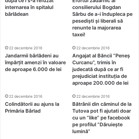
după ce i s-a refuzat
Efortul zadarnic al
internarea în spitalul
consilierului Bogdan
bârlădean
Sârbu de a-i îndupleca pe
pesediști și liberali să
renunte la majorarea
taxei!
22 decembrie 2016
22 decembrie 2016
Jandarmii bârlădeni au
Angajat al Băncii ”Peneș
împărțit amenzi în valoare
Curcanu”, trimis în
de aproape 6.000 de lei
judecată după ce ar fi
prejudiciat instituția de
aproape 200.000 de lei
22 decembrie 2016
22 decembrie 2016
Colindătorii au ajuns la
Bătrânii din căminul de la
Primăria Bârlad
Tutova pot fi ajutati doar
cu un ”like” pe facebook
pe profilul ”Dăruiește
lumină”