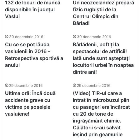
132 de locuri de muncă
Un neozeelandez prepară
disponibile în județul
fizic rugbiștii de la
Vaslui
Centrul Olimpic din
Bârlad!
30 decembrie 2016
30 decembrie 2016
Cu ce se pot lăuda
Bârlădenii, poftiți la
vasluienii în 2016 –
spectacolul de artificii!
Retrospectiva sportivă a
Iată unde sunt așteptați
anului
locuitorii urbei în noaptea
dintre ani!
29 decembrie 2016
29 decembrie 2016
Ultima oră: Încă două
(Video) TIR-ul care a
accidente grave cu
intrat în microbuzul plin
victime pe șoselele
cu pasageri era încărcat
vasluiene!
cu 20 de tone de
îngrășământ chimic.
Călătorii s-au salvat
ieșind prin geamurile