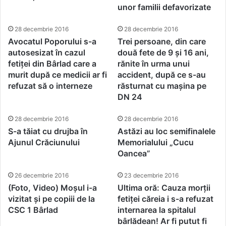
unor familii defavorizate
28 decembrie 2016
28 decembrie 2016
Avocatul Poporului s-a
Trei persoane, din care
autosesizat în cazul
două fete de 9 și 16 ani,
fetiței din Bârlad care a
rănite în urma unui
murit după ce medicii ar fi
accident, după ce s-au
refuzat să o interneze
răsturnat cu mașina pe
DN 24
28 decembrie 2016
28 decembrie 2016
S-a tăiat cu drujba în
Astăzi au loc semifinalele
Ajunul Crăciunului
Memorialului „Cucu
Oancea”
26 decembrie 2016
23 decembrie 2016
(Foto, Video) Moșul i-a
Ultima oră: Cauza morții
vizitat și pe copiii de la
fetiței căreia i s-a refuzat
CSC 1 Bârlad
internarea la spitalul
bârlădean! Ar fi putut fi