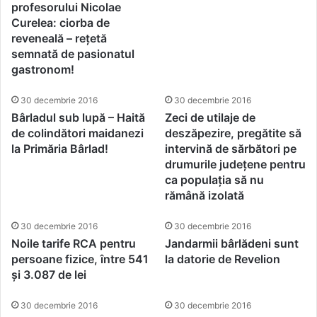
profesorului Nicolae
Curelea: ciorba de
reveneală – rețetă
semnată de pasionatul
gastronom!
30 decembrie 2016
30 decembrie 2016
Bârladul sub lupă – Haită
Zeci de utilaje de
de colindători maidanezi
deszăpezire, pregătite să
la Primăria Bârlad!
intervină de sărbători pe
drumurile județene pentru
ca populația să nu
rămână izolată
30 decembrie 2016
30 decembrie 2016
Noile tarife RCA pentru
Jandarmii bârlădeni sunt
persoane fizice, între 541
la datorie de Revelion
și 3.087 de lei
30 decembrie 2016
30 decembrie 2016