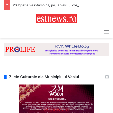
PS Ignatie va întâmpina, joi, la Vaslui, Icoana făcătoare de minuni a Maicii Domnului, de la Mănăstirea Hadâmbu
M
Zilele Culturale ale Municipiului Vaslui