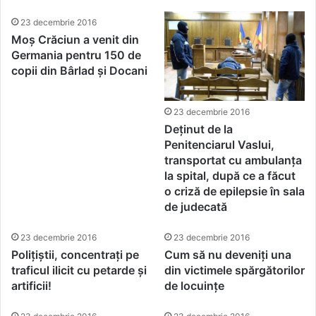
23 decembrie 2016
Moș Crăciun a venit din
Germania pentru 150 de
copii din Bârlad și Docani
23 decembrie 2016
Deținut de la
Penitenciarul Vaslui,
transportat cu ambulanța
la spital, după ce a făcut
o criză de epilepsie în sala
de judecată
23 decembrie 2016
23 decembrie 2016
Polițiștii, concentrați pe
Cum să nu deveniți una
traficul ilicit cu petarde și
din victimele spărgătorilor
artificii!
de locuințe