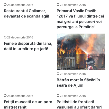
28 decembrie 2016
28 decembrie 2016
Restaurantul Gallamar,
Primarul Vasile Pavăl:
devastat de scandalagii!
”2017 va fi unul dintre cei
mai grei ani pe care-i voi
parcurge la Primărie”
28 decembrie 2016
Femeie dispărută din Iana,
dată în urmărire pe țară!
28 decembrie 2016
Bătrân mort în flăcări în
seara de Ajun!
28 decembrie 2016
28 decembrie 2016
Fetiță mușcată de un porc
Politiștii de frontieră
mistreț rănit
vasluieni au oferit daruri