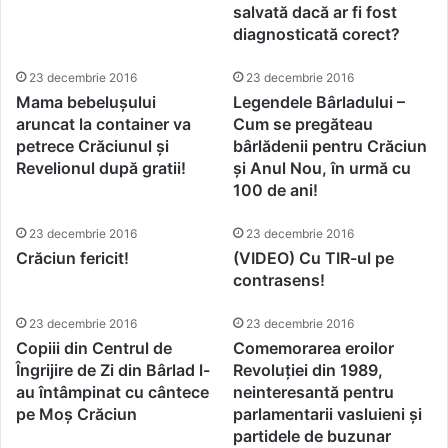
salvată dacă ar fi fost
diagnosticată corect?
23 decembrie 2016
23 decembrie 2016
Mama bebelușului
Legendele Bârladului –
aruncat la container va
Cum se pregăteau
petrece Crăciunul și
bârlădenii pentru Crăciun
Revelionul după gratii!
și Anul Nou, în urmă cu
100 de ani!
23 decembrie 2016
23 decembrie 2016
Crăciun fericit!
(VIDEO) Cu TIR-ul pe
contrasens!
23 decembrie 2016
23 decembrie 2016
Copiii din Centrul de
Comemorarea eroilor
Îngrijire de Zi din Bârlad l-
Revoluției din 1989,
au întâmpinat cu cântece
neinteresantă pentru
pe Moș Crăciun
parlamentarii vasluieni și
partidele de buzunar