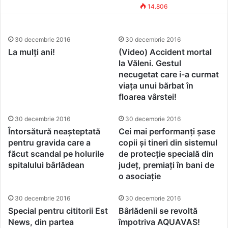
în cap de un indicator de
Simona Vasile
31 decembrie 2016
14.806
circulație în timp ce plimba
cățelul
30 decembrie 2016
30 decembrie 2016
La mulți ani!
(Video) Accident mortal
la Văleni. Gestul
necugetat care i-a curmat
viața unui bărbat în
floarea vârstei!
30 decembrie 2016
30 decembrie 2016
Întorsătură neașteptată
Cei mai performanți șase
pentru gravida care a
copii și tineri din sistemul
făcut scandal pe holurile
de protecție specială din
spitalului bârlădean
județ, premiați în bani de
o asociație
30 decembrie 2016
30 decembrie 2016
Special pentru cititorii Est
Bârlădenii se revoltă
News, din partea
împotriva AQUAVAS!