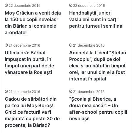
22 decembrie 2016
22 decembrie 2016
Moș Crăciun a venit deja
Handbaliștii juniori
la 150 de copii nevoiași
vasluieni sunt în cărți
din Bârlad și comunele
pentru turneul semifinal
arondate!
21 decembrie 2016
21 decembrie 2016
Ultima oră: Bărbat
Anchetă la Liceul ”Ștefan
împușcat în burtă, în
Procopiu”, după ce doi
timpul unei partide de
elevi s-au bătut în timpul
vânătoare la Roșiești
orei, iar unul din ei a fost
internat în spital
21 decembrie 2016
21 decembrie 2016
Cadou de sărbători din
”Școala și Biserica, a
partea lui Moș Boroș!
doua mea casă!” – Un
Ghici ce factură va fi
after-school pentru copiii
majorată cu peste 30 de
nevoiași!
procente, la Bârlad?