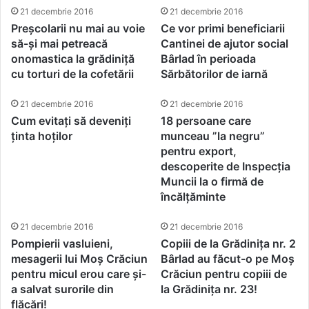
21 decembrie 2016
21 decembrie 2016
Preșcolarii nu mai au voie
Ce vor primi beneficiarii
să-și mai petreacă
Cantinei de ajutor social
onomastica la grădiniță
Bârlad în perioada
cu torturi de la cofetării
Sărbătorilor de iarnă
21 decembrie 2016
21 decembrie 2016
Cum evitați să deveniți
18 persoane care
ținta hoților
munceau ”la negru”
pentru export,
descoperite de Inspecția
Muncii la o firmă de
încălțăminte
21 decembrie 2016
21 decembrie 2016
Pompierii vasluieni,
Copiii de la Grădinița nr. 2
mesagerii lui Moș Crăciun
Bârlad au făcut-o pe Moș
pentru micul erou care și-
Crăciun pentru copiii de
a salvat surorile din
la Grădinița nr. 23!
flăcări!