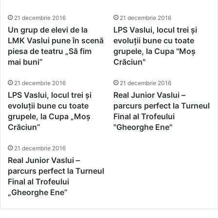
21 decembrie 2016
21 decembrie 2016
Un grup de elevi de la
LPS Vaslui, locul trei și
LMK Vaslui pune în scenă
evoluții bune cu toate
piesa de teatru „Să fim
grupele, la Cupa "Moș
mai buni”
Crăciun"
21 decembrie 2016
21 decembrie 2016
LPS Vaslui, locul trei și
Real Junior Vaslui –
evoluții bune cu toate
parcurs perfect la Turneul
grupele, la Cupa „Moș
Final al Trofeului
Crăciun”
"Gheorghe Ene"
21 decembrie 2016
Real Junior Vaslui –
parcurs perfect la Turneul
Final al Trofeului
„Gheorghe Ene”