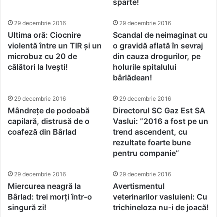
sparte!
29 decembrie 2016
29 decembrie 2016
Ultima oră: Ciocnire
Scandal de neimaginat cu
violentă între un TIR și un
o gravidă aflată în sevraj
microbuz cu 20 de
din cauza drogurilor, pe
călători la Ivești!
holurile spitalului
bârlădean!
29 decembrie 2016
29 decembrie 2016
Mândrețe de podoabă
Directorul SC Gaz Est SA
capilară, distrusă de o
Vaslui: ”2016 a fost pe un
coafeză din Bârlad
trend ascendent, cu
rezultate foarte bune
pentru companie”
29 decembrie 2016
29 decembrie 2016
Miercurea neagră la
Avertismentul
Bârlad: trei morți într-o
veterinarilor vasluieni: Cu
singură zi!
trichineloza nu-i de joacă!