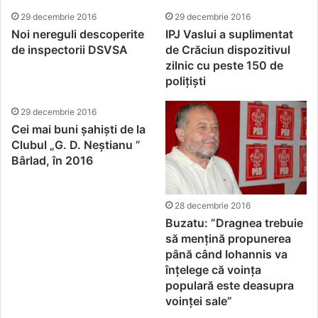
29 decembrie 2016
29 decembrie 2016
Noi nereguli descoperite
IPJ Vaslui a suplimentat
de inspectorii DSVSA
de Crăciun dispozitivul
zilnic cu peste 150 de
polițiști
29 decembrie 2016
Cei mai buni șahiști de la
Clubul „G. D. Neștianu ”
Bârlad, în 2016
28 decembrie 2016
Buzatu: ”Dragnea trebuie
să mențină propunerea
până când Iohannis va
înțelege că voința
populară este deasupra
voinței sale”