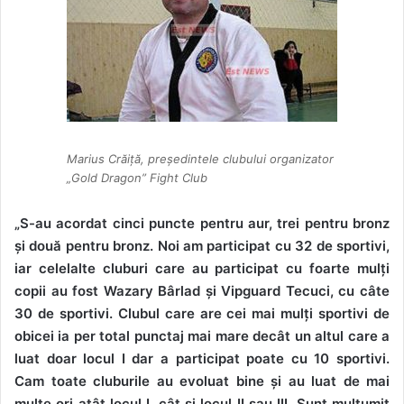
Marius Crăiță, președintele clubului organizator
„Gold Dragon” Fight Club
„
S-au acordat cinci puncte pentru aur, trei pentru bronz
și două pentru bronz. N
oi
am p
ar
tic
i
pa
t
c
u
32
d
e sportivi,
iar celelalte cluburi care au participat cu foarte
mul
ți
copii au fost Wazary Bârlad și Vipguard Tecuci, cu câte
30 de sportivi. Clubul care are cei mai mulți sportivi de
obicei ia per total punctaj mai mare decât un altul care a
luat doar locul I dar a participat poate cu 10 sportivi.
Cam toate cluburile au evoluat bine și au luat de mai
multe ori atât locul I, cât și locul II sau III. Sunt mulțumit