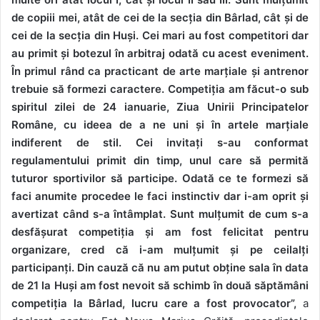
de copiii mei, atât de cei de la secția din Bârlad, cât și de
cei de la secția din Huși. Cei mari au fost competitori dar
au primit și botezul în arbitraj odată cu acest eveniment.
În primul rând ca practicant de arte marțiale și antrenor
trebuie să formezi caractere. Competiția am făcut-o sub
spiritul zilei de 24 ianuarie, Ziua Unirii Principatelor
Române, cu ideea de a ne uni și în artele marțiale
indiferent de stil. Cei invitați s-au conformat
regulamentului primit din timp, unul care să permită
tuturor sportivilor să participe. Odată ce te formezi să
faci anumite procedee le faci instinctiv dar i-am oprit și
avertizat când s-a întâmplat. Sunt mulțumit de cum s-a
desfășurat competiția și am fost felicitat pentru
organizare, cred că i-am mulțumit și pe ceilalți
participanți. Din cauză că nu am putut obține sala în data
de 21 la Huși am fost nevoit să schimb în două săptămâni
competiția la Bârlad, lucru care a fost provocator”,
a