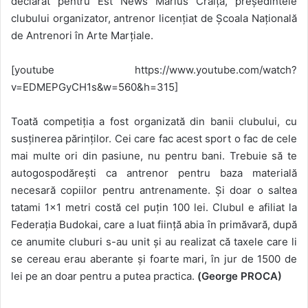
declarat pentru Est News
Marius Crăiță, președintele
clubului organizator, antrenor licențiat de Școala Națională
de Antrenori în Arte Marțiale.
[youtube https://www.youtube.com/watch?
v=EDMEPGyCH1s&w=560&h=315]
Toat
ă competiția a fost organizată din banii clubului, cu
susținerea părinților. Cei care fac acest sport o fac de cele
mai multe ori din pasiune, nu pentru bani. Trebuie să te
autogospodărești ca antrenor pentru baza materială
necesară copiilor pentru antrenamente. Și doar o saltea
tatami 1×1 metri costă cel puțin 100 lei. Clubul e afiliat la
Federația Budokai, care a luat ființă abia în primăvară, după
ce anumite cluburi s-au unit și au realizat că taxele care li
se cereau erau aberante și foarte mari, în jur de 1500 de
lei pe an doar pentru a putea practica.
(
George PROCA)