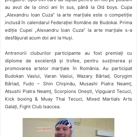
au avut de la cinci ani în sus, până la Old boys.
Cupa
„Alexandru Ioan Cuza” la arte marțiale este o competiție
inclusă în calendarul Federației Române de Budokai. Prima
ediție Cupei „Alexandru Ioan Cuza” la arte marțiale s-a
desfășurat acum doi ani la Huși.
Antrenorii cluburilor participante au fost premiați cu
diplome de excelență și trofee,
pentru sus
ținerea și
promovarea artelor marțiale în România. Au participat
Budokan Vaslui, Varan Vaslui, Wazary Bârlad, Gorygim
Bârlad, Fudo – Shin Chișinău, Musashi Piatra Neamț,
Atsushi Piatra Neamț, Scorpions Onești, Vipguard Tecuci,
Kick boxing & Muay Thai Tecuci, Mixed Martials Arts
Galați, Fight Club Isaccea.