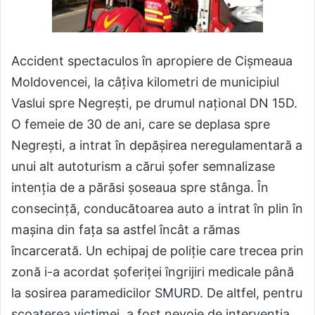
Accident spectaculos în apropiere de Cișmeaua
Moldovencei, la câțiva kilometri de municipiul
Vaslui spre Negrești, pe drumul național DN 15D.
O femeie de 30 de ani, care se deplasa spre
Negrești, a intrat în depășirea neregulamentară a
unui alt autoturism a cărui șofer semnalizase
intenția de a părăsi șoseaua spre stânga. În
consecință, conducătoarea auto a intrat în plin în
mașina din fața sa astfel încât a rămas
încarcerată. Un echipaj de poliție care trecea prin
zonă i-a acordat șoferiței îngrijiri medicale până
la sosirea paramedicilor SMURD. De altfel, pentru
scoaterea victimei, a fost nevoie de intervenția