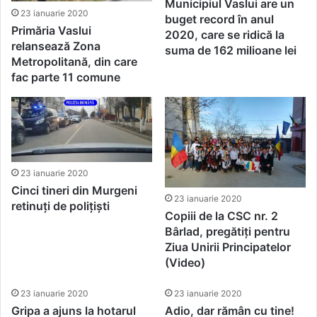
Municipiul Vaslui are un
23 ianuarie 2020
buget record în anul
Primăria Vaslui
2020, care se ridică la
relansează Zona
suma de 162 milioane lei
Metropolitană, din care
fac parte 11 comune
23 ianuarie 2020
Cinci tineri din Murgeni
23 ianuarie 2020
retinuți de polițiști
Copiii de la CSC nr. 2
Bârlad, pregătiți pentru
Ziua Unirii Principatelor
(Video)
23 ianuarie 2020
23 ianuarie 2020
Gripa a ajuns la hotarul
Adio, dar rămân cu tine!