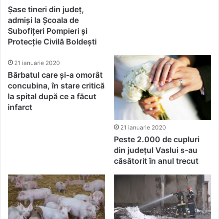
Șase tineri din județ,
admiși la Școala de
Subofițeri Pompieri și
Protecție Civilă Boldești
21 ianuarie 2020
Bărbatul care și-a omorât
concubina, în stare critică
la spital după ce a făcut
infarct
21 ianuarie 2020
Peste 2.000 de cupluri
din județul Vaslui s-au
căsătorit în anul trecut