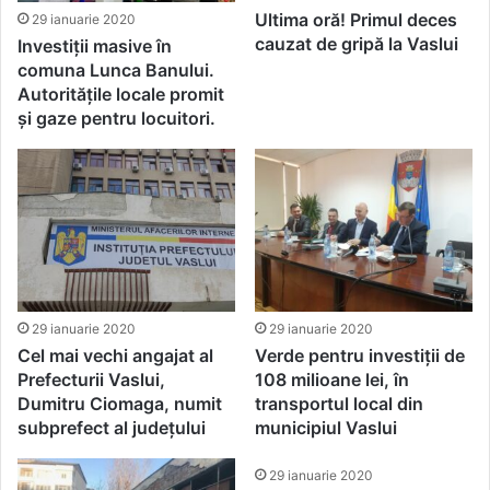
Ultima oră! Primul deces
29 ianuarie 2020
cauzat de gripă la Vaslui
Investiții masive în
comuna Lunca Banului.
Autoritățile locale promit
și gaze pentru locuitori.
29 ianuarie 2020
29 ianuarie 2020
Cel mai vechi angajat al
Verde pentru investiții de
Prefecturii Vaslui,
108 milioane lei, în
Dumitru Ciomaga, numit
transportul local din
subprefect al județului
municipiul Vaslui
29 ianuarie 2020