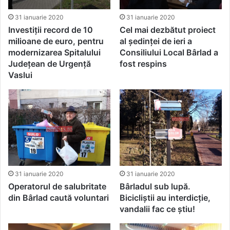
31 ianuarie 2020
31 ianuarie 2020
Investiții record de 10
Cel mai dezbătut proiect
milioane de euro, pentru
al ședinței de ieri a
modernizarea Spitalului
Consiliului Local Bârlad a
Județean de Urgență
fost respins
Vaslui
31 ianuarie 2020
31 ianuarie 2020
Operatorul de salubritate
Bârladul sub lupă.
din Bârlad caută voluntari
Bicicliștii au interdicție,
vandalii fac ce știu!