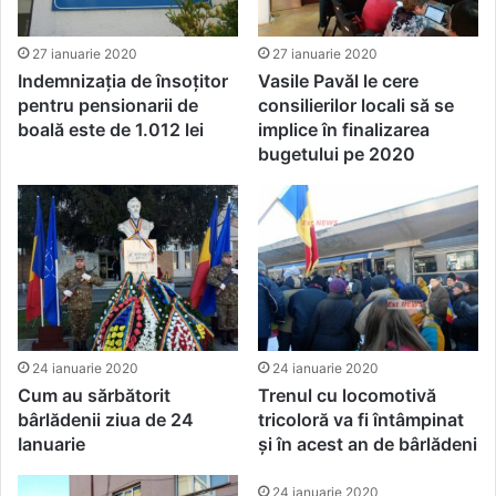
27 ianuarie 2020
27 ianuarie 2020
Indemnizația de însoțitor
Vasile Pavăl le cere
pentru pensionarii de
consilierilor locali să se
boală este de 1.012 lei
implice în finalizarea
bugetului pe 2020
24 ianuarie 2020
24 ianuarie 2020
Cum au sărbătorit
Trenul cu locomotivă
bârlădenii ziua de 24
tricoloră va fi întâmpinat
Ianuarie
și în acest an de bârlădeni
24 ianuarie 2020