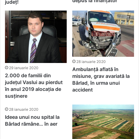
depus la finanțator
județ!
28 ianuarie 2020
29 ianuarie 2020
Ambulanță aflată în
2.000 de familii din
misiune, grav avariată la
județul Vaslui au pierdut
Bârlad, în urma unui
în anul 2019 alocația de
accident
susținere
28 ianuarie 2020
Ideea unui nou spital la
Bârlad rămâne… în aer