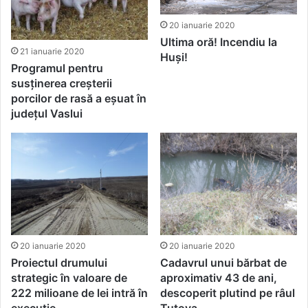
20 ianuarie 2020
Ultima oră! Incendiu la
21 ianuarie 2020
Huși!
Programul pentru
susținerea creșterii
porcilor de rasă a eșuat în
județul Vaslui
20 ianuarie 2020
20 ianuarie 2020
Proiectul drumului
Cadavrul unui bărbat de
strategic în valoare de
aproximativ 43 de ani,
222 milioane de lei intră în
descoperit plutind pe râul
execuție
Tutova