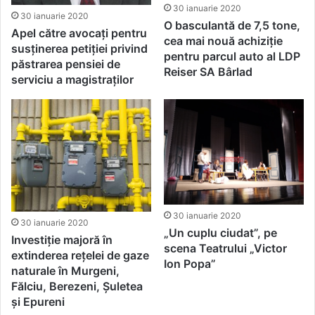
30 ianuarie 2020
30 ianuarie 2020
O basculantă de 7,5 tone,
Apel către avocați pentru
cea mai nouă achiziție
susținerea petiției privind
pentru parcul auto al LDP
păstrarea pensiei de
Reiser SA Bârlad
serviciu a magistraților
30 ianuarie 2020
30 ianuarie 2020
„Un cuplu ciudat”, pe
Investiție majoră în
scena Teatrului „Victor
extinderea rețelei de gaze
Ion Popa”
naturale în Murgeni,
Fălciu, Berezeni, Șuletea
și Epureni