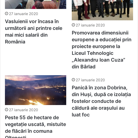
27 ianuarie 2020
Vasluienii vor încasa în
27 ianuarie 2020
următorii ani printre cele
Promovarea dimensiunii
mai mici salarii din
europene a educației prin
România
proiecte europene la
Liceul Tehnologic
„Alexandru Ioan Cuza”
din Bârlad
27 ianuarie 2020
Panică în zona Dobrina,
din Huși, după ce izolația
fostelor conducte de
căldură ale orașului au
27 ianuarie 2020
luat foc
Peste 55 de hectare de
vegetație uscată, mistuite
de flăcări în comuna
Oltenești