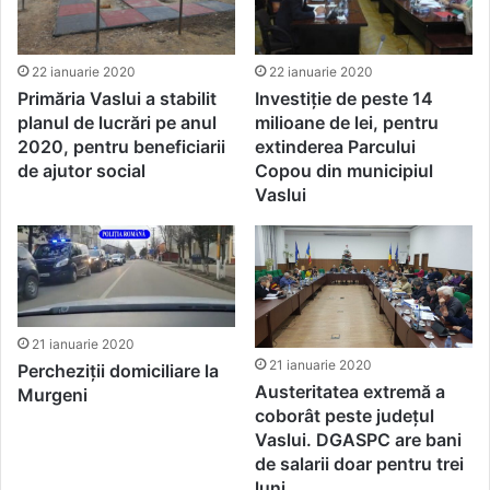
22 ianuarie 2020
22 ianuarie 2020
Primăria Vaslui a stabilit
Investiție de peste 14
planul de lucrări pe anul
milioane de lei, pentru
2020, pentru beneficiarii
extinderea Parcului
de ajutor social
Copou din municipiul
Vaslui
21 ianuarie 2020
21 ianuarie 2020
Percheziții domiciliare la
Austeritatea extremă a
Murgeni
coborât peste județul
Vaslui. DGASPC are bani
de salarii doar pentru trei
luni