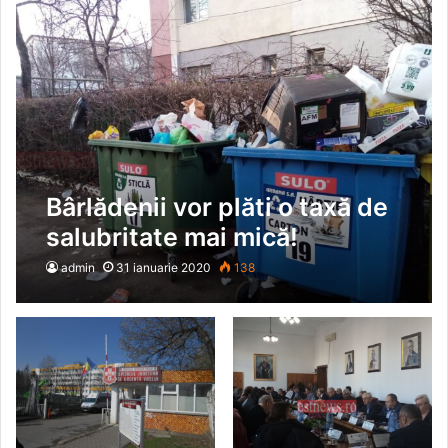
Bârlădenii vor plăti o taxă de
salubritate mai mică!
admin
31 ianuarie 2020
138