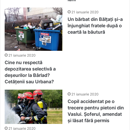
21 ianuarie 2020
Un bărbat din Bălțați și-a
înjunghiat fratele după o
ceartă la băutură
21 ianuarie 2020
Cine nu respectă
depozitarea selectivă a
deșeurilor la Bârlad?
Cetățenii sau Urbana?
21 ianuarie 2020
Copil accidentat pe o
trecere pentru pietoni din
Vaslui. Șoferul, amendat
și lăsat fără permis
21 ianuarie 2020