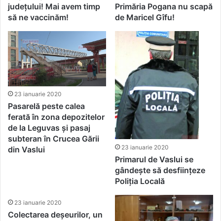
județului! Mai avem timp
Primăria Pogana nu scapă
să ne vaccinăm!
de Maricel Gîfu!
23 ianuarie 2020
Pasarelă peste calea
ferată în zona depozitelor
de la Leguvas și pasaj
subteran în Crucea Gării
23 ianuarie 2020
din Vaslui
Primarul de Vaslui se
gândește să desființeze
Poliția Locală
23 ianuarie 2020
Colectarea deșeurilor, un