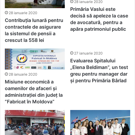
28 ianuarie 2020
Primăria Vaslui este
28 ianuarie 2020
decisă să apeleze la case
Contribuția lunară pentru
de avocatură, pentru a
contractele de asigurare
apăra patrimoniul public
la sistemul de pensii a
crescut la 558 lei
27 ianuarie 2020
Evaluarea Spitalului
„Elena Beldiman”, un test
greu pentru manager dar
28 ianuarie 2020
și pentru Primăria Bârlad
Misiune economică a
oamenilor de afaceri și
administrației din județ la
”Fabricat în Moldova”