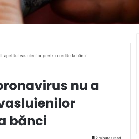
 apetitul vasluienilor pentru credite la bănci
ronavirus nu a
 vasluienilor
la bănci
2 minutes read