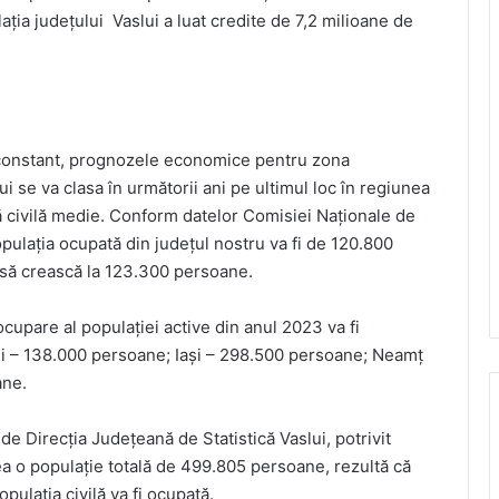
lația județului Vaslui a luat credite de 7,2 milioane de
e constant, prognozele economice pentru zona
i se va clasa în următorii ani pe ultimul loc în regiunea
 civilă medie. Conform datelor Comisiei Naționale de
opulația ocupată din județul nostru va fi de 120.800
să crească la 123.300 persoane.
cupare al populației active din anul 2023 va fi
i – 138.000 persoane; Iași – 298.500 persoane; Neamț
ane.
de Direcția Județeană de Statistică Vaslui, potrivit
vea o populație totală de 499.805 persoane, rezultă că
ulația civilă va fi ocupată.