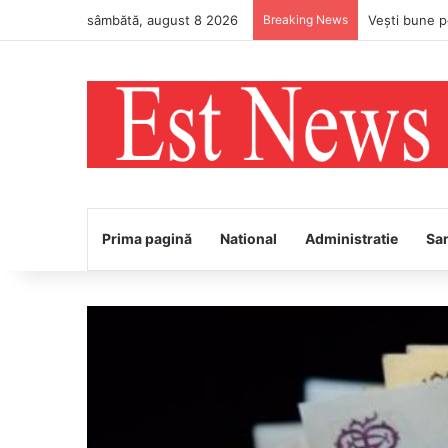
sâmbătă, august 8 2026
Breaking News
PS Ignatie v
Prima pagină
National
Administratie
Sa