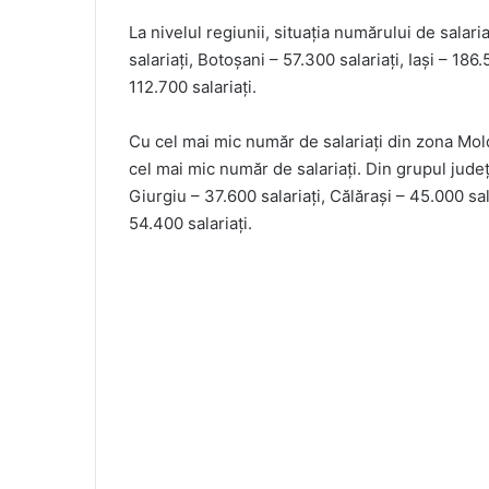
La nivelul regiunii, situația numărului de salar
salariați, Botoșani – 57.300 salariați, Iași – 18
112.700 salariați.
Cu cel mai mic număr de salariați din zona Mol
cel mai mic număr de salariați. Din grupul jude
Giurgiu – 37.600 salariați, Călărași – 45.000 sa
54.400 salariați.