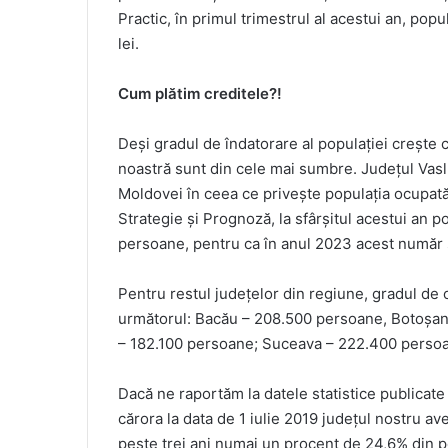
Practic, în primul trimestrul al acestui an, popu
lei.
Cum plătim creditele?!
Deși gradul de îndatorare al populației creșt
noastră sunt din cele mai sumbre. Județul Vaslu
Moldovei în ceea ce privește populația ocupată
Strategie și Prognoză, la sfârșitul acestui an p
persoane, pentru ca în anul 2023 acest număr 
Pentru restul județelor din regiune, gradul de o
următorul: Bacău – 208.500 persoane, Botoșan
– 182.100 persoane; Suceava – 222.400 perso
Dacă ne raportăm la datele statistice publicate 
cărora la data de 1 iulie 2019 județul nostru a
peste trei ani numai un procent de 24,6% din pop