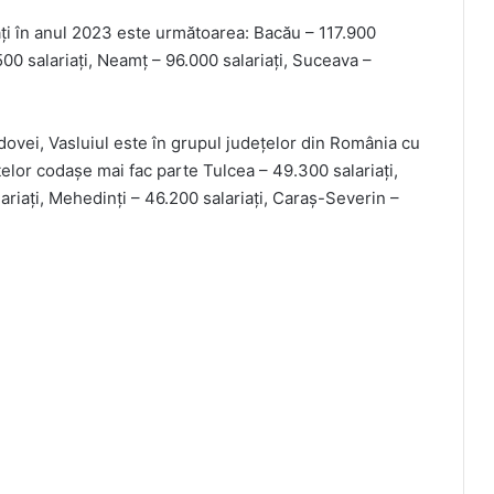
iați în anul 2023 este următoarea: Bacău – 117.900
6.500 salariați, Neamț – 96.000 salariați, Suceava –
dovei, Vasluiul este în grupul județelor din România cu
țelor codașe mai fac parte Tulcea – 49.300 salariați,
lariați, Mehedinți – 46.200 salariați, Caraș-Severin –