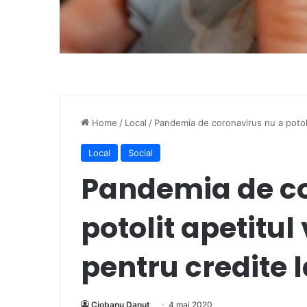
Home
/
Local
/
Pandemia de coronavirus nu a potolit
Local
Social
Pandemia de co
potolit apetitul
pentru credite 
Ciobanu Danut
4 mai 2020