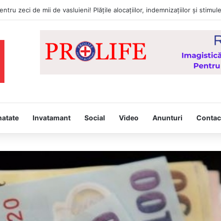
a întâmpina, joi, la Vaslui, Icoana făcătoare de minuni a Maicii Domnului
natate
Invatamant
Social
Video
Anunturi
Contac