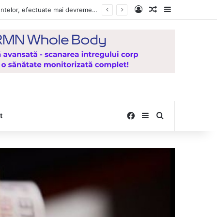
Log In
Random Article
Sidebar
, de la Mănăstirea Hadâmbu
Facebook
Sidebar
Search for
t