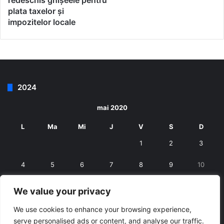
redeschis ghișeele pentru
plata taxelor și
impozitelor locale
2024
mai 2020
L
Ma
Mi
J
V
S
D
1
2
3
4
5
6
7
8
9
10
11
12
13
14
15
16
17
We value your privacy
18
19
20
21
22
23
24
We use cookies to enhance your browsing experience,
serve personalised ads or content, and analyse our traffic.