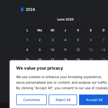
2024
iunie 2020
L
Ma
Mi
J
V
S
D
1
2
3
4
5
6
7
8
9
10
11
12
13
14
15
16
17
18
19
20
21
We value your privacy
22
23
24
25
26
27
28
We use cookies to enhance your browsing experience,
29
30
serve personalised ads or content, and analyse our traffic.
By clicking "Accept All", you consent to our use of cookies
« mai
iul. »
Customise
Reject All
Accept All