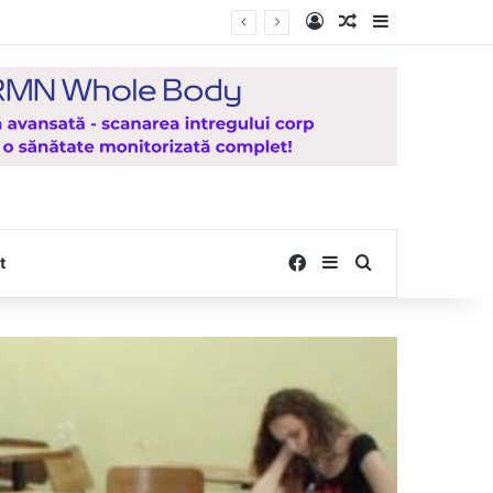
Log In
Random Article
Sidebar
Facebook
Sidebar
Search for
t