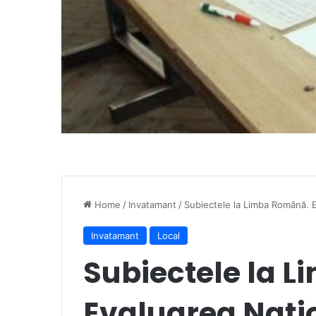
Home
/
Invatamant
/
Subiectele la Limba Română. 
Invatamant
Local
Subiectele la 
Evaluarea Nați