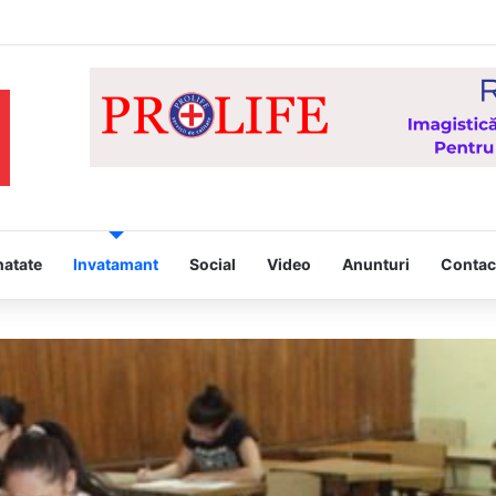
Hristos” – proiect derulat de Asociația Tinerilor Ortodocși Vaslui
natate
Invatamant
Social
Video
Anunturi
Contac