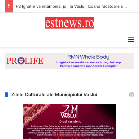
Direcţia de Sănătate Publică Vaslui: Recomandări pentru populație pentru perioada cu temperaturi extreme
M
Zilele Culturale ale Municipiului Vaslui