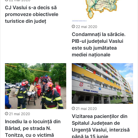
CJ Vaslui s-a decis să
promoveze obiectivele
turistice din județ
22 mai 2020
Condamnați la sărăcie.
PIB-ul județelui Vaslui
este sub jumătatea
mediei naționale
21 mai 2020
21 mai 2020
Vizitarea pacienților din
Incediu la o locuință din
Spitalul Județean de
Bârlad, pe strada N.
Urgență Vaslui, interzisă
Tonitza, cu o victimă
până la 15 iunie