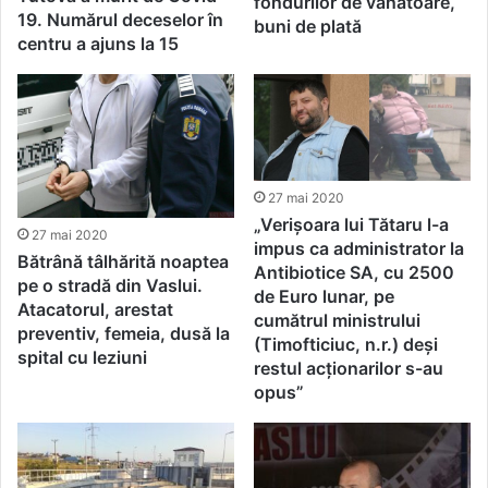
fondurilor de vânătoare,
19. Numărul deceselor în
buni de plată
centru a ajuns la 15
27 mai 2020
„Verișoara lui Tătaru l-a
27 mai 2020
impus ca administrator la
Bătrână tâlhărită noaptea
Antibiotice SA, cu 2500
pe o stradă din Vaslui.
de Euro lunar, pe
Atacatorul, arestat
cumătrul ministrului
preventiv, femeia, dusă la
(Timofticiuc, n.r.) deși
spital cu leziuni
restul acționarilor s-au
opus”