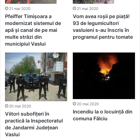
21 mai 2020
21 mai 2020
Pfeiffer Timișoara a
Vom avea roșii pe piață!
modernizat sistemul de
93 de legumicultori
apă și canal de pe mai
vasluieni s-au înscris în
multe străzi din
programul pentru tomate
municipiul Vaslui
20 mai 2020
20 mai 2020
Incendiu la o locuință din
Viitori subofițeri în
comuna Fălciu
practică la Inspectoratul
de Jandarmi Judeţean
Vaslui