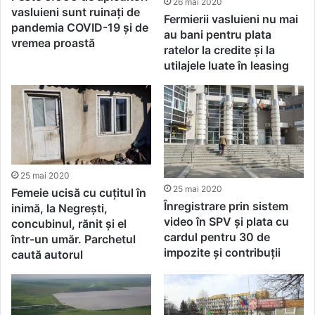
26 mai 2020
vasluieni sunt ruinați de
Fermierii vasluieni nu mai
pandemia COVID-19 și de
au bani pentru plata
vremea proastă
ratelor la credite și la
utilajele luate în leasing
25 mai 2020
25 mai 2020
Femeie ucisă cu cuțitul în
Înregistrare prin sistem
inimă, la Negrești,
video în SPV și plata cu
concubinul, rănit și el
cardul pentru 30 de
într-un umăr. Parchetul
impozite și contribuții
caută autorul