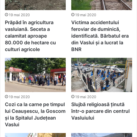
19 mai 2020
19 mai 2020
Prăpăd în agricultura
Victima accidentului
vasluiană. Seceta a
feroviar de duminică,
calamitat aproape
identificată. Bărbatul era
80.000 de hectare cu
din Vaslui și a lucrat la
culturi agricole
BNR
19 mai 2020
19 mai 2020
Cozi ca la carne pe timpul
Slujbă religioasă ținută
lui Ceaușescu, la Goscom
într-o parcare din centrul
și la Spitalul Județean
Vasluiului
Vaslui