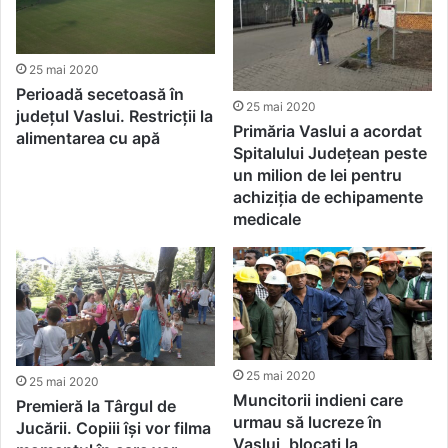
25 mai 2020
Perioadă secetoasă în
25 mai 2020
județul Vaslui. Restricții la
Primăria Vaslui a acordat
alimentarea cu apă
Spitalului Județean peste
un milion de lei pentru
achiziția de echipamente
medicale
25 mai 2020
25 mai 2020
Muncitorii indieni care
Premieră la Târgul de
urmau să lucreze în
Jucării. Copiii își vor filma
Vaslui, blocați la