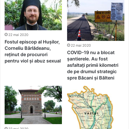
22 mai 2020
Fostul episcop al Hușilor,
22 mai 2020
Corneliu Bârlădeanu,
COVID-19 nu a blocat
reținut de procurori
șantierele. Au fost
pentru viol și abuz sexual
asfaltați primii kilometri
de pe drumul strategic
spre Băcani și Bălteni
22 mai 2020