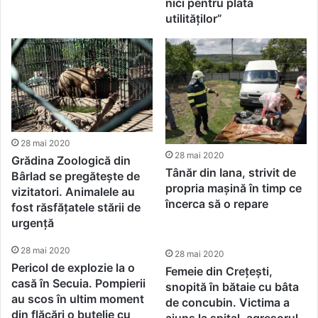
nici pentru plata
utilităților”
28 mai 2020
28 mai 2020
Grădina Zoologică din
Tânăr din Iana, strivit de
Bârlad se pregătește de
propria mașină în timp ce
vizitatori. Animalele au
încerca să o repare
fost răsfățatele stării de
urgență
28 mai 2020
28 mai 2020
Pericol de explozie la o
Femeie din Crețești,
casă în Secuia. Pompierii
snopită în bătaie cu bâta
au scos în ultim moment
de concubin. Victima a
din flăcări o butelie cu