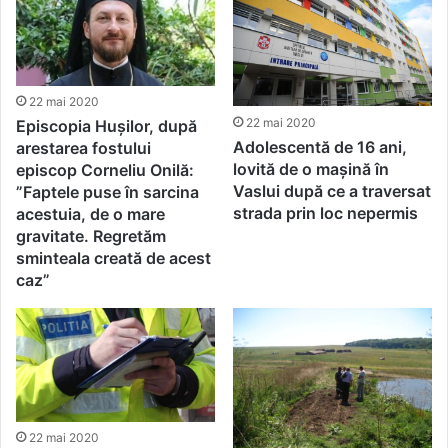
22 mai 2020
22 mai 2020
Episcopia Hușilor, după
Adolescentă de 16 ani,
arestarea fostului
lovită de o mașină în
episcop Corneliu Onilă:
Vaslui după ce a traversat
”Faptele puse în sarcina
strada prin loc nepermis
acestuia, de o mare
gravitate. Regretăm
sminteala creată de acest
caz”
22 mai 2020