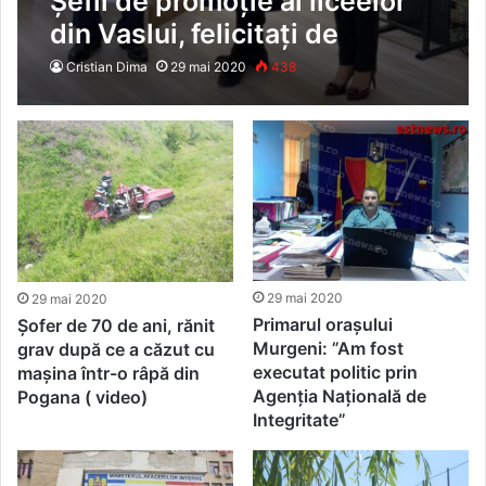
Șefii de promoție ai liceelor
din Vaslui, felicitați de
primarul Vasile Pavăl
Cristian Dima
29 mai 2020
438
29 mai 2020
29 mai 2020
Primarul orașului
Șofer de 70 de ani, rănit
Murgeni: ”Am fost
grav după ce a căzut cu
executat politic prin
mașina într-o râpă din
Agenția Națională de
Pogana ( video)
Integritate”