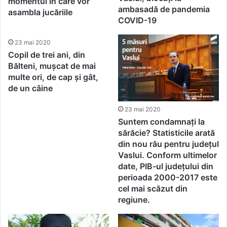
momentul în care vor
ambasadă de pandemia
asambla jucăriile
COVID-19
23 mai 2020
Copil de trei ani, din
Bălteni, mușcat de mai
multe ori, de cap și gât,
de un câine
23 mai 2020
Suntem condamnați la
sărăcie? Statisticile arată
din nou rău pentru județul
Vaslui. Conform ultimelor
date, PIB-ul județului din
perioada 2000-2017 este
cel mai scăzut din
regiune.