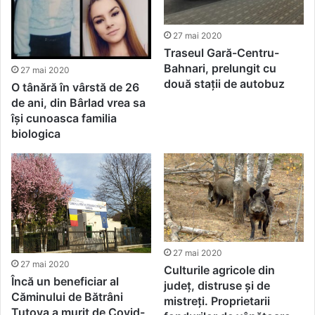
27 mai 2020
Traseul Gară-Centru-
Bahnari, prelungit cu
27 mai 2020
două stații de autobuz
O tânără în vârstă de 26
de ani, din Bârlad vrea sa
își cunoasca familia
biologica
27 mai 2020
27 mai 2020
Culturile agricole din
Încă un beneficiar al
județ, distruse și de
Căminului de Bătrâni
mistreți. Proprietarii
Tutova a murit de Covid-