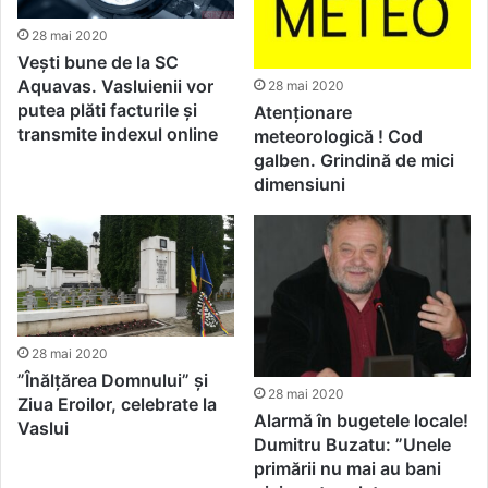
28 mai 2020
Vești bune de la SC
Aquavas. Vasluienii vor
28 mai 2020
putea plăti facturile și
Atenționare
transmite indexul online
meteorologică ! Cod
galben. Grindină de mici
dimensiuni
28 mai 2020
”Înălțărea Domnului” și
28 mai 2020
Ziua Eroilor, celebrate la
Alarmă în bugetele locale!
Vaslui
Dumitru Buzatu: ”Unele
primării nu mai au bani