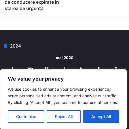
de conducere expirate în
starea de urgență
2024
mai 2020
L
Ma
Mi
J
V
S
D
1
2
3
We value your privacy
We use cookies to enhance your browsing experience,
4
5
6
7
8
9
10
serve personalised ads or content, and analyse our traffic.
By clicking "Accept All", you consent to our use of cookies.
11
12
13
14
15
16
17
18
19
20
21
22
23
24
Customise
Reject All
Accept All
25
26
27
28
29
30
31