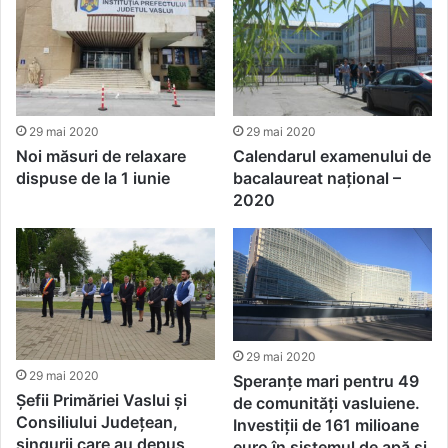
29 mai 2020
29 mai 2020
Noi măsuri de relaxare
Calendarul examenului de
dispuse de la 1 iunie
bacalaureat național –
2020
29 mai 2020
29 mai 2020
Speranțe mari pentru 49
Șefii Primăriei Vaslui și
de comunități vasluiene.
Consiliului Județean,
Investiții de 161 milioane
singurii care au depus
euro în sistemul de apă și