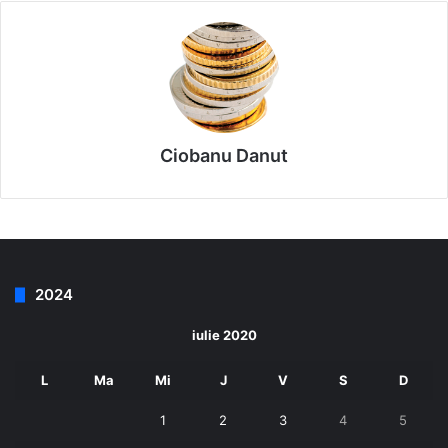
Ciobanu Danut
2024
iulie 2020
L
Ma
Mi
J
V
S
D
1
2
3
4
5