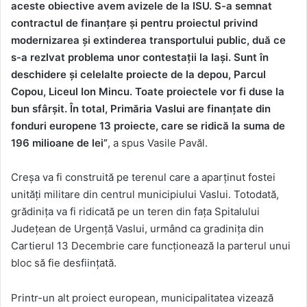
aceste obiective avem avizele de la ISU. S-a semnat
contractul de finanțare și pentru proiectul privind
modernizarea și extinderea transportului public, duă ce
s-a rezlvat problema unor contestații la Iași. Sunt în
deschidere și celelalte proiecte de la depou, Parcul
Copou, Liceul Ion Mincu. Toate proiectele vor fi duse la
bun sfârșit. În total, Primăria Vaslui are finanțate din
fonduri europene 13 proiecte, care se ridică la suma de
196 milioane de lei”
, a spus Vasile Pavăl.
Creșa va fi construită pe terenul care a aparținut fostei
unități militare din centrul municipiului Vaslui. Totodată,
grădinița va fi ridicată pe un teren din fața Spitalului
Județean de Urgență Vaslui, urmând ca gradinița din
Cartierul 13 Decembrie care funcționează la parterul unui
bloc să fie desființată.
Printr-un alt proiect european, municipalitatea vizează