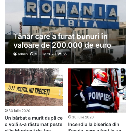
Tânăr care a furat bunuri în
valoare de 200.000 de euro
din Germania, prins în Vama
admin
30 iulie 2020
65
Albița
30 iulie 2020
Un bărbat a murit după ce
30 iulie 2020
o volă s-a răsturnat peste
Incendiu la biserica din
el în Muntenii de Jos
Secuia, care a fost la un