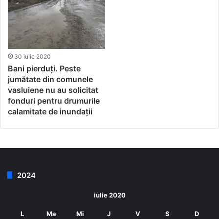
30 iulie 2020
Bani pierduți. Peste
jumătate din comunele
vasluiene nu au solicitat
fonduri pentru drumurile
calamitate de inundații
2024
iulie 2020
L
Ma
Mi
J
V
S
D