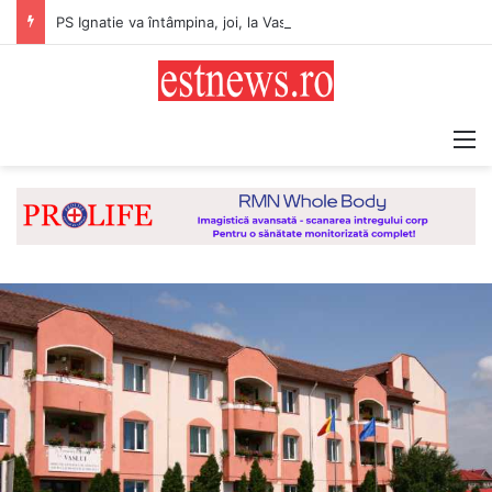
PS Ignatie va întâmpina, joi, la Vaslui, Icoana făcătoare de minuni a Maicii Domnului, de la Mănăstirea Hadâmbu
M