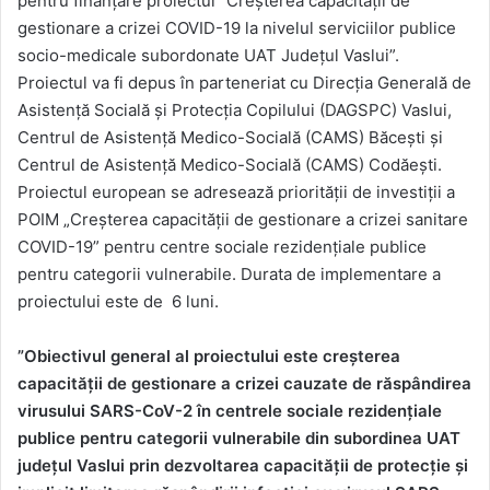
pentru finanțare proiectul “Creșterea capacității de
gestionare a crizei COVID-19 la nivelul serviciilor publice
socio-medicale subordonate UAT Județul Vaslui”.
Proiectul va fi depus în parteneriat cu Direcția Generală de
Asistență Socială și Protecția Copilului (DAGSPC) Vaslui,
Centrul de Asistență Medico-Socială (CAMS) Băceşti și
Centrul de Asistență Medico-Socială (CAMS) Codăeşti.
Proiectul european se adresează priorității de investiții a
POIM „Creșterea capacității de gestionare a crizei sanitare
COVID-19” pentru centre sociale rezidențiale publice
pentru categorii vulnerabile. Durata de implementare a
proiectului este de 6 luni.
”Obiectivul general al proiectului
este creșterea
capacității de gestionare a crizei cauzate de răspândirea
virusului SARS-CoV-2 în centrele sociale rezidențiale
publice pentru categorii vulnerabile din subordinea UAT
județul Vaslui prin dezvoltarea capacității de protecție și