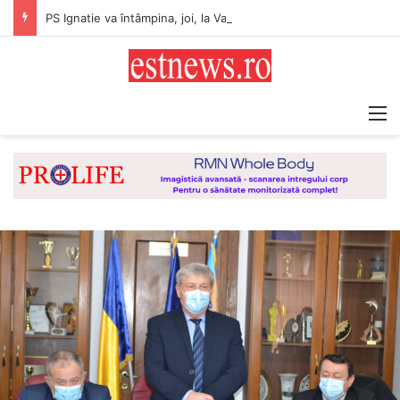
PS Ignatie va întâmpina, joi, la Vaslui, Icoana făcătoare de minuni a Maicii Domnului, de la Mănăstirea Hadâmbu
M