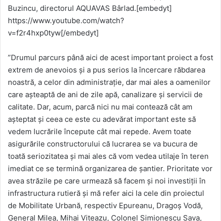
Buzincu, directorul AQUAVAS Bârlad.[embedyt]
https://www.youtube.com/watch?
v=f2r4hxp0tyw[/embedyt]
”Drumul parcurs până aici de acest important proiect a fost
extrem de anevoios și a pus serios la încercare răbdarea
noastră, a celor din administrație, dar mai ales a oamenilor
care așteaptă de ani de zile apă, canalizare și servicii de
calitate. Dar, acum, parcă nici nu mai contează cât am
așteptat și ceea ce este cu adevărat important este să
vedem lucrările începute cât mai repede. Avem toate
asigurările constructorului că lucrarea se va bucura de
toată seriozitatea și mai ales că vom vedea utilaje în teren
imediat ce se termină organizarea de șantier. Prioritate vor
avea străzile pe care urmează să facem și noi investiții în
infrastructura rutieră și mă refer aici la cele din proiectul
de Mobilitate Urbană, respectiv Epureanu, Dragoș Vodă,
General Milea, Mihai Viteazu, Colonel Simionescu Sava,