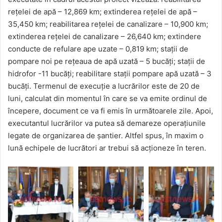
rețelei de apă – 12,869 km; extinderea rețelei de apă –
35,450 km; reabilitarea rețelei de canalizare – 10,900 km;
extinderea rețelei de canalizare – 26,640 km; extindere
conducte de refulare ape uzate – 0,819 km; stații de
pompare noi pe rețeaua de apă uzată – 5 bucăți; stații de
hidrofor -11 bucăți; reabilitare stații pompare apă uzată – 3
bucăți. Termenul de execuție a lucrărilor este de 20 de
luni, calculat din momentul în care se va emite ordinul de
începere, document ce va fi emis în următoarele zile. Apoi,
executantul lucrărilor va putea să demareze operațiunile
legate de organizarea de șantier. Altfel spus, în maxim o
lună echipele de lucrători ar trebui să acționeze în teren.