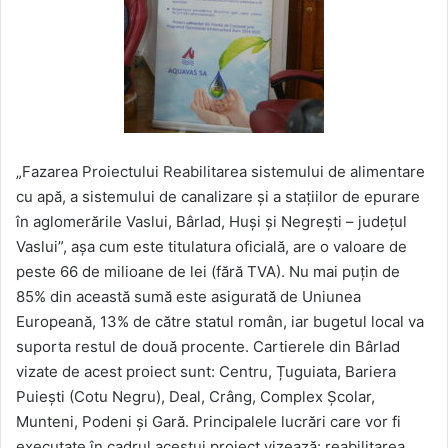
„Fazarea Proiectului Reabilitarea sistemului de alimentare
cu apă, a sistemului de canalizare și a stațiilor de epurare
în aglomerările Vaslui, Bârlad, Huși și Negrești – județul
Vaslui”, așa cum este titulatura oficială, are o valoare de
peste 66 de milioane de lei (fără TVA). Nu mai puțin de
85% din această sumă este asigurată de Uniunea
Europeană, 13% de către statul român, iar bugetul local va
suporta restul de două procente. Cartierele din Bârlad
vizate de acest proiect sunt: Centru, Țuguiata, Bariera
Puiești (Cotu Negru), Deal, Crâng, Complex Școlar,
Munteni, Podeni și Gară. Principalele lucrări care vor fi
executate în cadrul acestui proiect vizează: reabilitarea