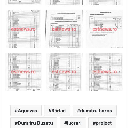
Aquavas
Bârlad
dumitru boros
Dumitru Buzatu
lucrari
proiect