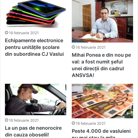
16 februarie 2021
Echipamente electronice
pentru unitățile școlare
16 februarie 2021
din subordinea CJ Vaslui
Mihai Ponea e din nou pe
val: a fost numit șeful
unei direcții din cadrul
ANSVSA!
16 februarie 2021
16 februarie 2021
La un pas de nenorocire
Peste 4.000 de vasluieni
din cauza oboselii!
nu mai stau la mila