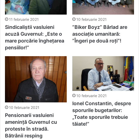
11 februarie 2021
10 februarie 2021
Sindicaliștii vasluieni
”Biker Boyz” Bârlad are
acuză Guvernul: „Este o
asociație umanitară:
mare porcărie înghețarea
”Îngeri pe două roți”!
pensiilor!”
10 februarie 2021
Ionel Constantin, despre
10 februarie 2021
sporurile bugetarilor:
Pensionarii vasluieni
„Toate sporurile trebuie
amenință Guvernul cu
tăiate!”
proteste în stradă.
Bătrânii resping