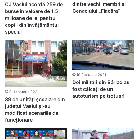
dintre vechii membri ai
CJ Vaslui acordă 259 de
Cenaclului „Flacăra”
burse în valoare de 1,5
milioane de lei pentru
copiii din învățământul
special
19 februarie 2021
Doi militari din Bârlad au
fost călcați de un
21 februarie 2021
autoturism pe trotuar!
89 de unități școalare din
județul Vaslui și-au
modificat scenariile de
funcționare