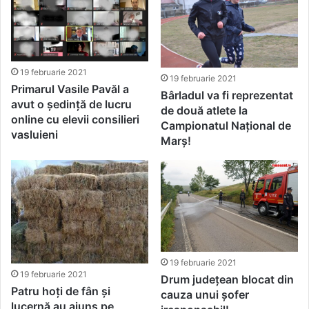
19 februarie 2021
19 februarie 2021
Primarul Vasile Pavăl a
Bârladul va fi reprezentat
avut o ședință de lucru
de două atlete la
online cu elevii consilieri
Campionatul Național de
vasluieni
Marș!
19 februarie 2021
19 februarie 2021
Drum județean blocat din
Patru hoți de fân și
cauza unui șofer
lucernă au ajuns pe