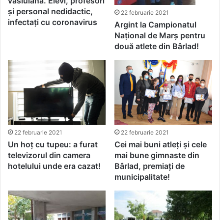
vasluiană. Elevi, profesori
și personal nedidactic,
22 februarie 2021
infectați cu coronavirus
Argint la Campionatul
Național de Marș pentru
două atlete din Bârlad!
22 februarie 2021
22 februarie 2021
Un hoț cu tupeu: a furat
Cei mai buni atleți și cele
televizorul din camera
mai bune gimnaste din
hotelului unde era cazat!
Bârlad, premiați de
municipalitate!