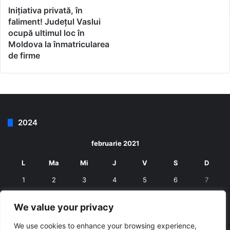
Inițiativa privată, în
faliment! Județul Vaslui
ocupă ultimul loc în
Moldova la înmatricularea
de firme
2024
februarie 2021
L
Ma
Mi
J
V
S
D
1
2
3
4
5
6
7
8
9
10
11
12
13
14
We value your privacy
15
16
17
18
19
20
21
We use cookies to enhance your browsing experience,