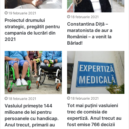
19 februarie 2021
18 februarie 2021
Proiectul drumului
Constantina Diță –
strategic, pregătit pentru
maratonista de aur a
campania de lucrări din
României – a venit la
2021
Bârlad!
18 februarie 2021
18 februarie 2021
Tot mai puțini vasluieni
Vasluiul primește 144
trec de comisia de
milioane de lei pentru
expertiză. Anul trecut au
persoanele cu handicap.
fost emise 766 decizii
Anul trecut, primarii au