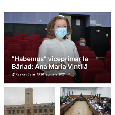
”Habemus” viceprimar la
Bârlad: Ana Maria Vintilă
(USR)! (Foto+Video)
Razvan Calin
26 februarie 2021
126