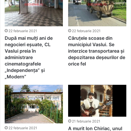
22 februarie 2021
22 februarie 2021
După mai mulți ani de
Căruțele scoase din
negocieri eșuate, CL
municipiul Vaslui. Se
Vaslui preia în
interzice transportarea și
administrare
depozitarea deșeurilor de
cinematografele
orice fel
„Independența” și
„Modern”
21 februarie 2021
A murit Ion Chiriac, unul
22 februarie 2021