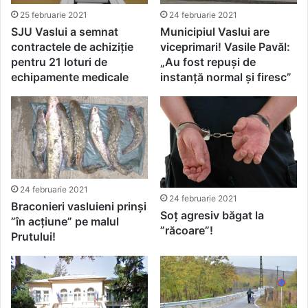
25 februarie 2021
24 februarie 2021
SJU Vaslui a semnat
Municipiul Vaslui are
contractele de achiziție
viceprimari! Vasile Pavăl:
pentru 21 loturi de
„Au fost repuși de
echipamente medicale
instanță normal și firesc”
24 februarie 2021
24 februarie 2021
Braconieri vasluieni prinși
Soț agresiv băgat la
”în acțiune” pe malul
”răcoare”!
Prutului!