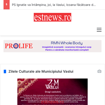
Direcţia de Sănătate Publică Vaslui: Recomandări pentru populație pentru perioada cu temperaturi extreme
M
Zilele Culturale ale Municipiului Vaslui