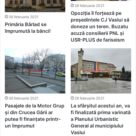
26 februarie 2021
Opoziția îl forțează pe
26 februarie 2021
președintele CJ Vaslui să
Primăria Bârlad se
doneze un teren. Buzatu
împrumută la bănci!
acuză consilierii PNL și
USR-PLUS de fariseism
26 februarie 2021
26 februarie 2021
Pasajele de la Motor Grup
La sfârșitul acestui an, va
și din Crucea Gării ar
fi finalizată prima varinată
putea fi finanțate printr-
a Planului Urbanistic
un împrumut
General al municipiului
Vaslui