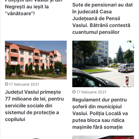
Sute de pensionari au dat
Negrești au ieșit la
în judecată Casa
”vânătoare”!
Județeană de Pensii
Vaslui. Bătrânii contestă
cuantumul pensiilor
17 februarie 2021
Județul Vaslui primește
17 februarie 2021
77 milioane de lei, pentru
Regulament dur pentru
serviciile sociale din
șoferii din municipiul
sistemul de protecție a
Vaslui. Poliția Locală va
copilului
putea bloca sau ridica
mașinile fără somație