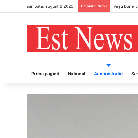
sâmbătă, august 8 2026
Breaking News
PS Ignatie v
Prima pagină
National
Administratie
Sa