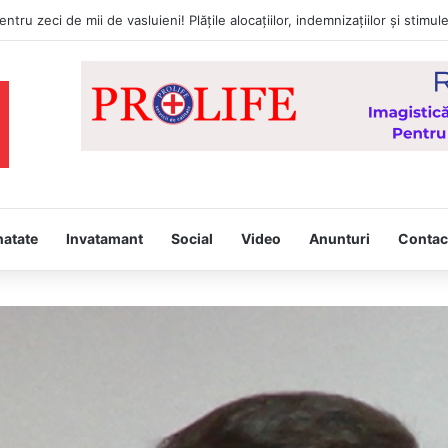
a întâmpina, joi, la Vaslui, Icoana făcătoare de minuni a Maicii Domnului
natate
Invatamant
Social
Video
Anunturi
Contac