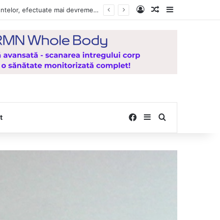
Log In
Random Article
Sidebar
, de la Mănăstirea Hadâmbu
Facebook
Sidebar
Search for
t