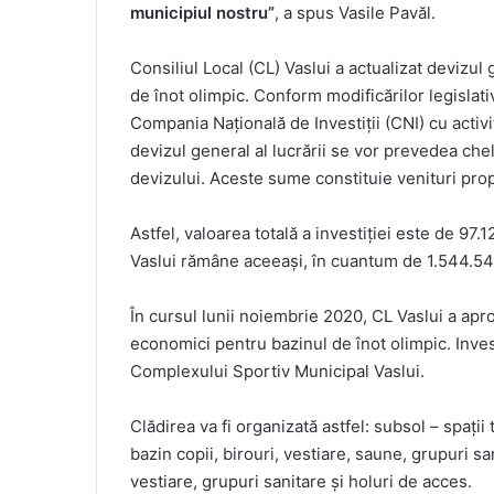
municipiul nostru”
, a spus Vasile Pavăl.
Consiliul Local (CL) Vaslui a actualizat devizul
de înot olimpic. Conform modificărilor legislati
Compania Națională de Investiții (CNI) cu activit
devizul general al lucrării se vor prevedea che
devizului. Aceste sume constituie venituri prop
Astfel, valoarea totală a investiției este de 97.
Vaslui rămâne aceeași, în cuantum de 1.544.54
În cursul lunii noiembrie 2020, CL Vaslui a aprob
economici pentru bazinul de înot olimpic. Inves
Complexului Sportiv Municipal Vaslui.
Clădirea va fi organizată astfel: subsol – spaţi
bazin copii, birouri, vestiare, saune, grupuri san
vestiare, grupuri sanitare şi holuri de acces.