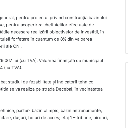
 general, pentru proiectul privind construcția bazinului
ve, pentru acoperirea cheltuielilor efectuate de
ățile necesare realizării obiectivelor de investiții, în
ltuieli forfetare în cuantum de 8% din valoarea
rii ale CNI.
129.067 lei (cu TVA). Valoarea finanțată de municipiul
4 (cu TVA).
at studiul de fezabilitate și indicatorii tehnico-
tiţia se va realiza pe strada Decebal, în vecinătatea
i tehnice; parter- bazin olimpic, bazin antrenamente,
itare, duşuri, holuri de acces; etaj 1 – tribune, birouri,