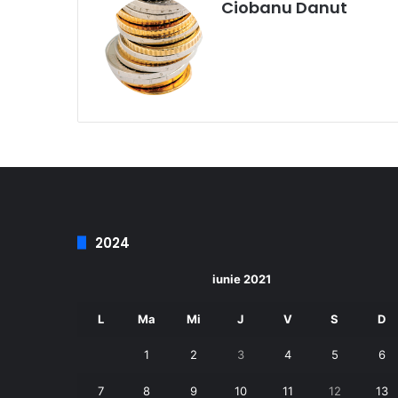
Ciobanu Danut
2024
iunie 2021
L
Ma
Mi
J
V
S
D
1
2
3
4
5
6
7
8
9
10
11
12
13