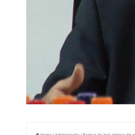
Home
/
Administratie
/
Bazinul de înot olimpic din 