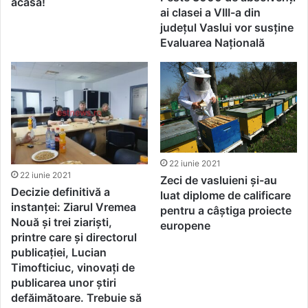
acasă!
ai clasei a VIII-a din
județul Vaslui vor susține
Evaluarea Națională
22 iunie 2021
22 iunie 2021
Zeci de vasluieni și-au
Decizie definitivă a
luat diplome de calificare
instanței: Ziarul Vremea
pentru a câștiga proiecte
Nouă și trei ziariști,
europene
printre care și directorul
publicației, Lucian
Timofticiuc, vinovați de
publicarea unor știri
defăimătoare. Trebuie să