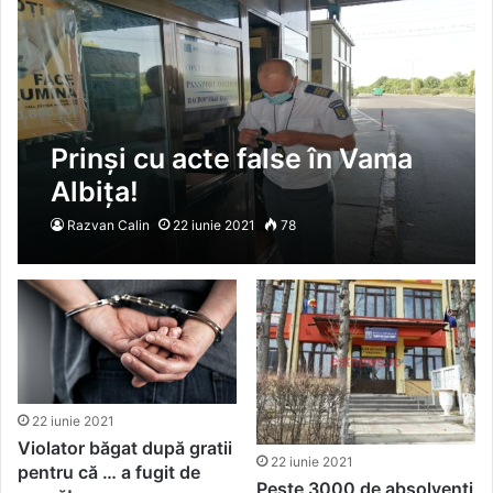
Prinși cu acte false în Vama
Albița!
Razvan Calin
22 iunie 2021
78
22 iunie 2021
Violator băgat după gratii
22 iunie 2021
pentru că … a fugit de
Peste 3000 de absolvenți