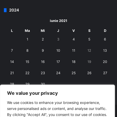
2024
iunie 2021
L
Ma
Mi
J
V
S
D
1
2
3
4
5
6
7
8
9
10
11
12
13
14
15
16
17
18
19
20
21
22
23
24
25
26
27
28
29
30
We value your privacy
« mai
iul. »
We use cookies to enhance your browsing experience,
serve personalised ads or content, and analyse our traffic.
© Copyright 2026, All Rights Reserved |
RexNet
By clicking "Accept All", you consent to our use of cookies.