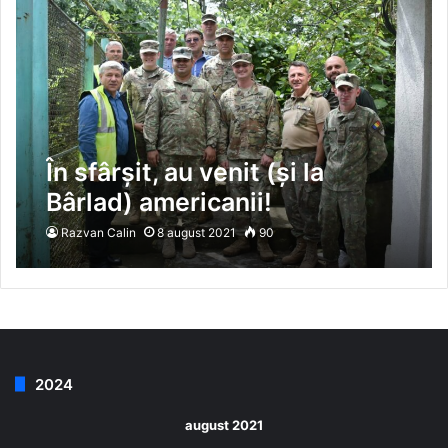
În sfârșit, au venit (și la
Bârlad) americanii!
Razvan Calin
8 august 2021
90
2024
august 2021