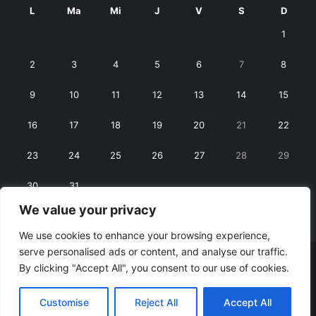
L
Ma
Mi
J
V
S
D
1
2
3
4
5
6
7
8
9
10
11
12
13
14
15
16
17
18
19
20
21
22
23
24
25
26
27
28
29
30
31
We value your privacy
« iul.
sept. »
We use cookies to enhance your browsing experience,
serve personalised ads or content, and analyse our traffic.
© Copyright 2026, All Rights Reserved |
RexNet
By clicking "Accept All", you consent to our use of cookies.
Facebook
Customise
Reject All
Accept All