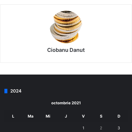
Ciobanu Danut
2024
octombrie 2021
L
Ma
Mi
J
V
S
D
1
2
3