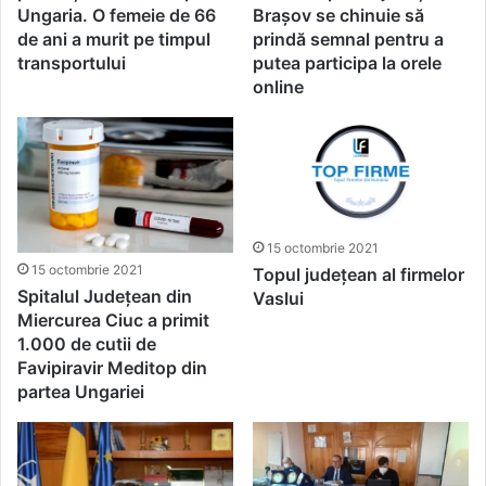
Ungaria. O femeie de 66
Brașov se chinuie să
de ani a murit pe timpul
prindă semnal pentru a
transportului
putea participa la orele
online
15 octombrie 2021
15 octombrie 2021
Topul județean al firmelor
Spitalul Județean din
Vaslui
Miercurea Ciuc a primit
1.000 de cutii de
Favipiravir Meditop din
partea Ungariei