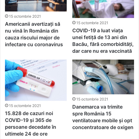
gratuită a sănătății
plămânilor
15 octombrie 2021
15 octombrie 2021
Americanii avertizați să
COVID-19 a luat viața
nu vină în România din
unei fetiță de 13 ani din
cauza riscului major de
Bacău, fără comorbidități,
infectare cu coronavirus
dar care nu era vaccinată
15 octombrie 2021
15 octombrie 2021
Danemarca va trimite
15.828 de cazuri noi
spre România 15
COVID-19 și 365 de
ventilatoare mobile și opt
persoane decedate în
concentratoare de oxigen
ultimele 24 de ore