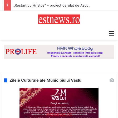
„Restart cu Hristos” – proiect derulat de Asociația Tinerilor Ortodocși Vaslui
M
Zilele Culturale ale Municipiului Vaslui