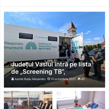
Județul Vaslui intră pe lista
de „Screening TB”,
depistarea activă a
Axinte Radu Alexandru
15 octombrie 2021
85
tuberculozei* 20 de comune
vasluiene vor beneficia de
serviciile medicale ale
caravanei mobile de analiză