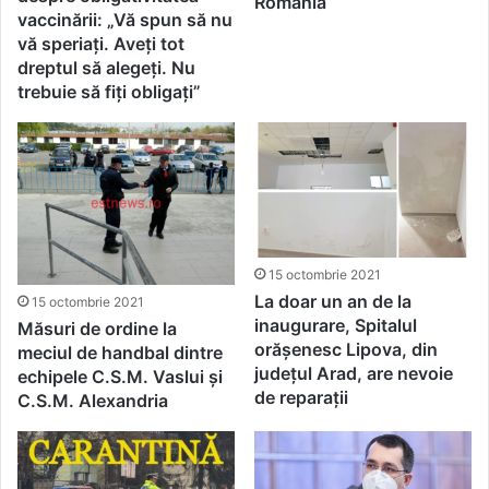
România
vaccinării: „Vă spun să nu
vă speriați. Aveți tot
dreptul să alegeți. Nu
trebuie să fiți obligați”
15 octombrie 2021
La doar un an de la
15 octombrie 2021
inaugurare, Spitalul
Măsuri de ordine la
orășenesc Lipova, din
meciul de handbal dintre
județul Arad, are nevoie
echipele C.S.M. Vaslui și
de reparații
C.S.M. Alexandria