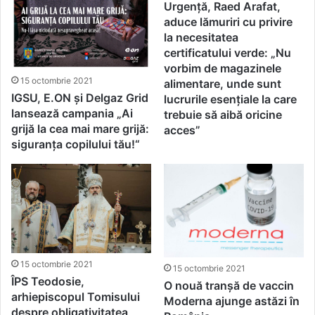
Urgenţă, Raed Arafat,
aduce lămuriri cu privire
la necesitatea
certificatului verde: „Nu
vorbim de magazinele
15 octombrie 2021
alimentare, unde sunt
IGSU, E.ON și Delgaz Grid
lucrurile esenţiale la care
lansează campania „Ai
trebuie să aibă oricine
grijă la cea mai mare grijă:
acces”
siguranța copilului tău!“
15 octombrie 2021
15 octombrie 2021
ÎPS Teodosie,
O nouă tranșă de vaccin
arhiepiscopul Tomisului
Moderna ajunge astăzi în
despre obligativitatea