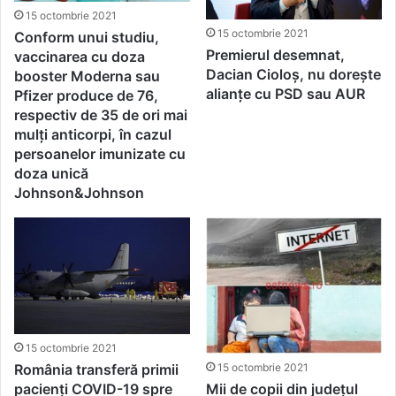
15 octombrie 2021
15 octombrie 2021
Conform unui studiu,
Premierul desemnat,
vaccinarea cu doza
Dacian Cioloş, nu dorește
booster Moderna sau
alianțe cu PSD sau AUR
Pfizer produce de 76,
respectiv de 35 de ori mai
mulți anticorpi, în cazul
persoanelor imunizate cu
doza unică
Johnson&Johnson
15 octombrie 2021
România transferă primii
15 octombrie 2021
pacienți COVID-19 spre
Mii de copii din județul