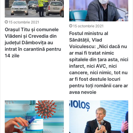
15 octombrie 2021
15 octombrie 2021
Orașul Titu și comunele
Fostul ministru al
Vlădeni și Crevedia din
Sănătăţii, Vlad
județul Dâmbovița au
Voiculescu: „Nici dacă nu
intrat în carantină pentru
ar mai fi tratat nimic
14 zile
spitalele din ţara asta, nici
infarct, nici AVC, nici
cancere, nici nimic, tot nu
ar fi fost destule locuri
pentru toţi românii care ar
avea nevoie