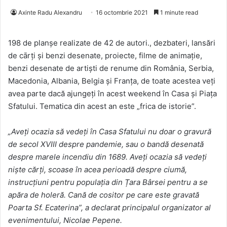
Axinte Radu Alexandru
16 octombrie 2021
1 minute read
198 de planşe realizate de 42 de autori., dezbateri, lansări
de cārți şi benzi desenate, proiecte, filme de animație,
benzi desenate de artişti de renume din România, Serbia,
Macedonia, Albania, Belgia şi Franța, de toate acestea veți
avea parte dacă ajungeți în acest weekend în Casa şi Piața
Sfatului. Tematica din acest an este „frica de istorie”.
„Aveți ocazia să vedeți în Casa Sfatului nu doar o gravură
de secol XVIII despre pandemie, sau o bandă desenată
despre marele incendiu din 1689. Aveți ocazia să vedeți
nişte cărți, scoase în acea perioadă despre ciumă,
instrucțiuni pentru populația din Țara Bârsei pentru a se
apăra de holeră. Cană de cositor pe care este gravată
Poarta Sf. Ecaterina”, a declarat principalul organizator al
evenimentului, Nicolae Pepene.