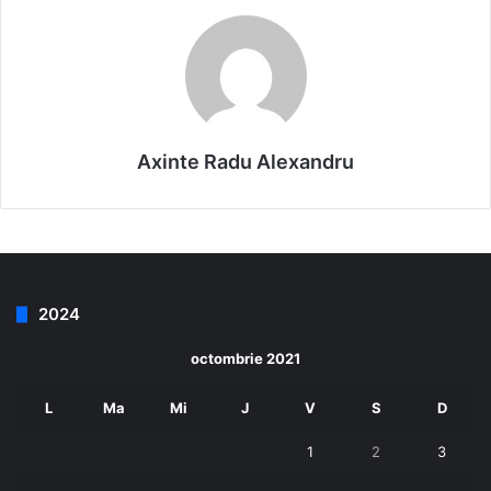
Axinte Radu Alexandru
2024
octombrie 2021
L
Ma
Mi
J
V
S
D
1
2
3