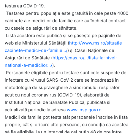
testarea COVID-19.
Testarea pentru populație este gratuită în cele peste 4000
cabinete ale medicilor de familie care au încheiat contract
cu casele de asigurări de sănătate.
Lista acestora este publică și se găsește pe paginile de
web ale Ministerului Sănătății (
http://www.ms.ro/situatie-
cabinete-medici-de-familie…/
) și Casei Naționale de
Asigurări de Sănătate (
https://cnas.ro/…/lista-la-nivel-
national-a-medicilor…/
).
Persoanele eligibile pentru testare sunt cele suspecte de
infectare cu virusul SARS-CoV-2 care se încadrează în
metodologia de supraveghere a sindromului respirator
acut cu noul coronavirus (COVID-19), elaborată de
Institutul Național de Sănătate Publică, publicată și
actualizată periodic la adresa
www.insp.gov.ro.
Medicii de familie pot testa atât persoanele înscrise în lista
proprie, cât și oricare alte persoane, cu condiția ca acestea
să fie eligibile, la un interval de cel puțin 48 de ore între