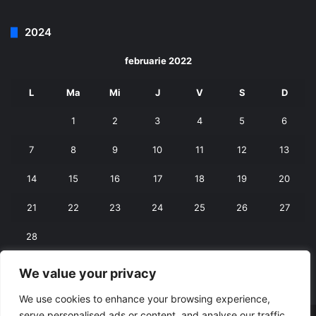
2024
februarie 2022
L
Ma
Mi
J
V
S
D
1
2
3
4
5
6
7
8
9
10
11
12
13
14
15
16
17
18
19
20
21
22
23
24
25
26
27
28
We value your privacy
« ian.
mart. »
We use cookies to enhance your browsing experience,
serve personalised ads or content, and analyse our traffic.