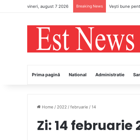
vineri, august 7 2026
Breaking News
Prima pagină
National
Administratie
Sa
Home
/
2022
/
februarie
/
14
Zi:
14 februarie 