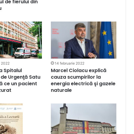
ul de fierului din
u
e 2022
14 februarie 2022
a Spitalul
Marcel Ciolacu explică
 de Urgenţă Satu
cauza scumpirilor la
 ce un pacient
energia electrică şi gazele
zurat
naturale