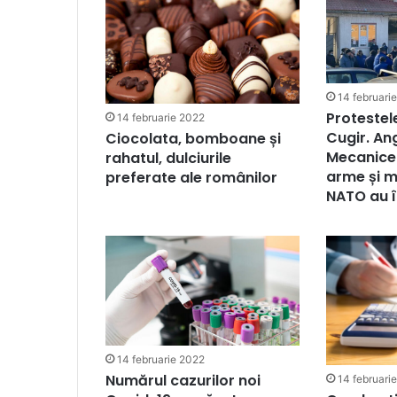
14 februari
Protestel
14 februarie 2022
Cugir. Ang
Ciocolata, bomboane și
Mecanice
rahatul, dulciurile
arme și m
preferate ale românilor
NATO au î
14 februarie 2022
Numărul cazurilor noi
14 februari