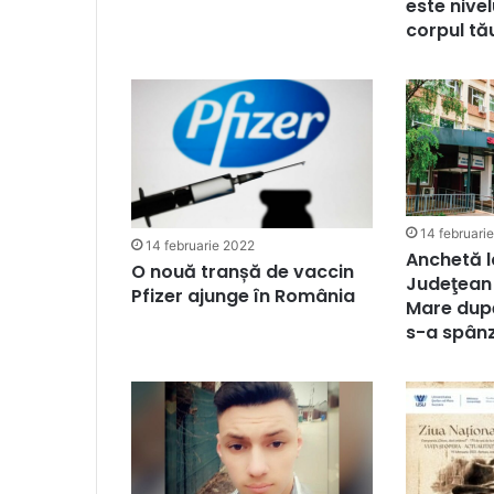
este nivel
corpul tă
14 februari
14 februarie 2022
Anchetă l
O nouă tranșă de vaccin
Judeţean
Pfizer ajunge în România
Mare după
s-a spân