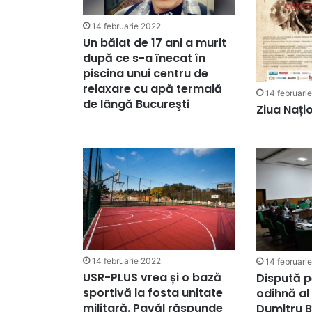
14 februarie 2022
Un băiat de 17 ani a murit
după ce s-a înecat în
piscina unui centru de
relaxare cu apă termală
14 februari
de lângă Bucureşti
Ziua Națio
14 februarie 2022
14 februari
USR-PLUS vrea și o bază
Dispută p
sportivă la fosta unitate
odihnă al 
militară. Pavăl răspunde
Dumitru B