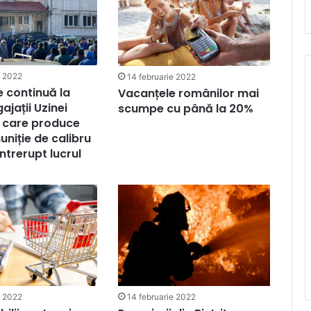
e 2022
14 februarie 2022
e continuă la
Vacanțele românilor mai
ajații Uzinei
scumpe cu până la 20%
 care produce
uniție de calibru
ntrerupt lucrul
14 februarie 2022
e 2022