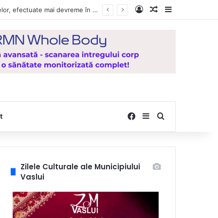
Log In
Random Article
Sidebar
Vești bune pentru zeci de mii de vasluieni! Plățile alocațiilor, indemnizațiilor și stimulentelor, efectuate mai devreme în luna august 2026
Facebook
Sidebar
Search for
t
Zilele Culturale ale Municipiului
Vaslui