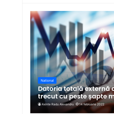
National
Datoria totală externă 
trecut cu peste șapte m
Axinte Radu Alexandru
14 februarie 2022