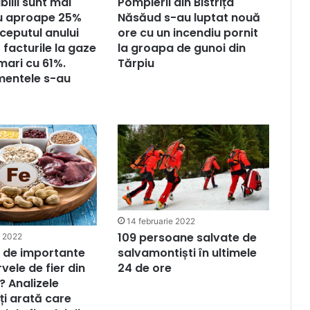
Pompierii din Bistrița
ilii sunt mai
Năsăud s-au luptat nouă
u aproape 25%
ore cu un incendiu pornit
nceputul anului
la groapa de gunoi din
r facturile la gaze
Tărpiu
mari cu 61%.
mentele s-au
14 februarie 2022
109 persoane salvate de
e 2022
salvamontiști în ultimele
ât de importante
24 de ore
vele de fier din
 Analizele
îți arată care