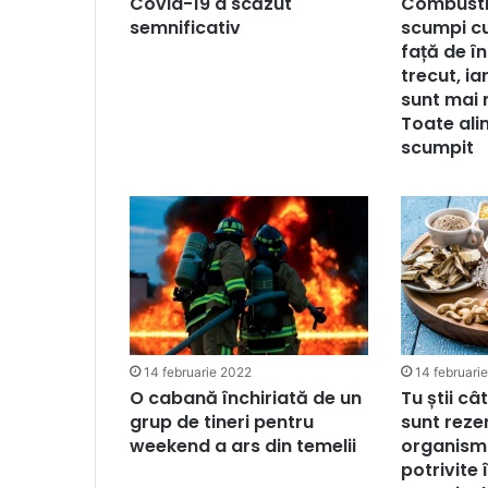
Combustib
Covid-19 a scăzut
scumpi c
semnificativ
față de î
trecut, ia
sunt mai 
Toate ali
scumpit
14 februarie 2022
14 februari
O cabană închiriată de un
Tu știi c
grup de tineri pentru
sunt rezer
weekend a ars din temelii
organism?
potrivite 