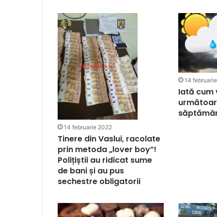
14 februari
Iată cum 
următoar
săptămâ
14 februarie 2022
Tinere din Vaslui, racolate
prin metoda „lover boy”!
Polițiștii au ridicat sume
de bani și au pus
sechestre obligatorii