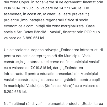
din zona Copou în zonă verde și de agrement” finanțat prin
POR 2014-2020 cu o valoare de 14.271.546 lei. De
asemenea, în acest an, la cheltuieli este prevăzut și
proiectul „Îmbunătățirea regenerării fizice şi socio –
economice a comunităţii din zona marginalizată- Case
sociale Str. Octav Băncilă – Vaslui”, finanțat prin POR cu o
valoare de 3.880.561 lei.
Un alt proiect european privește „Extinderea infrastructurii
pentru educaţie antepreșcolară din Municipiul Vaslui –
construcţia şi dotarea unei creşe noi în municipiul Vaslui”
cu o valoare de 7.019.816 lei, dar și „Extinderea
infrastructurii pentru educaţie preșcolară din Municipiul
Vaslui – construcţia şi dotarea unei grădiniţe pentru copii
în municipiul Vaslui (str. Ştefan cel Mare)” cu o valoare de
5.294.656 lei.
Nu în ultimul rând, va fi implementat proiectul „Reabilitarea