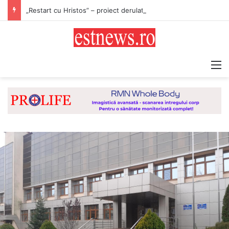
„Restart cu Hristos” – proiect derulat de Asociația Tinerilor Ortodocși Vaslui
M