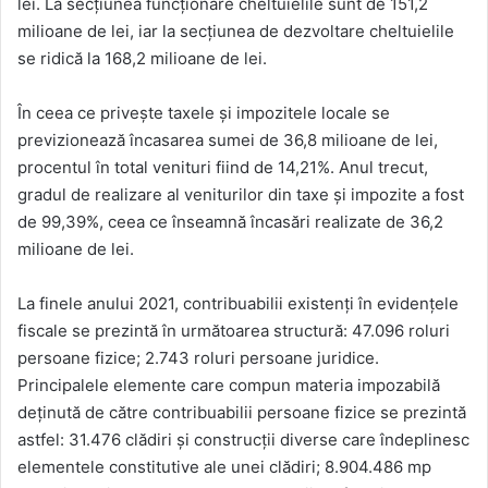
lei. La secțiunea funcționare cheltuielile sunt de 151,2
milioane de lei, iar la secțiunea de dezvoltare cheltuielile
se ridică la 168,2 milioane de lei.
În ceea ce privește taxele și impozitele locale se
previzionează încasarea sumei de 36,8 milioane de lei,
procentul în total venituri fiind de 14,21%. Anul trecut,
gradul de realizare al veniturilor din taxe și impozite a fost
de 99,39%, ceea ce înseamnă încasări realizate de 36,2
milioane de lei.
La finele anului 2021, contribuabilii existenţi în evidenţele
fiscale se prezintă în următoarea structură: 47.096 roluri
persoane fizice; 2.743 roluri persoane juridice.
Principalele elemente care compun materia impozabilă
deţinută de către contribuabilii persoane fizice se prezintă
astfel: 31.476 clădiri și construcţii diverse care îndeplinesc
elementele constitutive ale unei clădiri; 8.904.486 mp