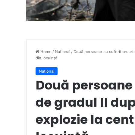
Home
/
National
/
Două persoane au suferit arsuri 
din locuință
National
Două persoane a
de gradul II du
explozie la cen