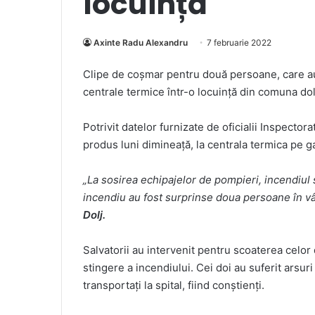
locuință
Axinte Radu Alexandru
7 februarie 2022
Clipe de coșmar pentru două persoane, care au 
centrale termice într-o locuinţă din comuna dol
Potrivit datelor furnizate de oficialii Inspector
produs luni dimineaţă, la centrala termica pe 
„La sosirea echipajelor de pompieri, incendiul se
incendiu au fost surprinse doua persoane în vâr
Dolj.
Salvatorii au intervenit pentru scoaterea celor
stingere a incendiului. Cei doi au suferit arsur
transportaţi la spital, fiind conştienţi.