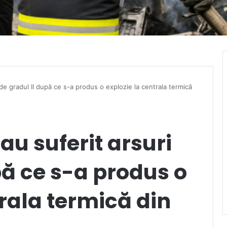
de gradul II după ce s-a produs o explozie la centrala termică
u suferit arsuri
pă ce s-a produs o
trala termică din