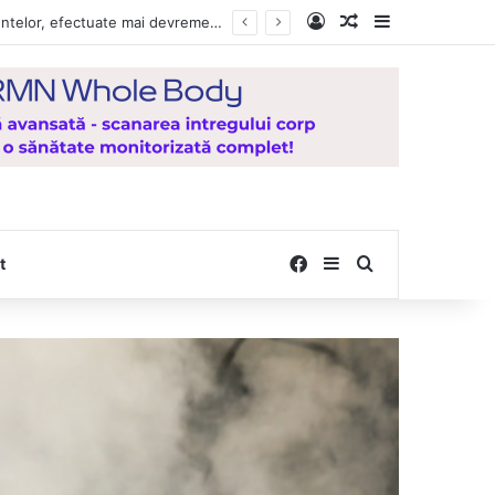
Log In
Random Article
Sidebar
Vești bune pentru zeci de mii de vasluieni! Plățile alocațiilor, indemnizațiilor și stimulentelor, efectuate mai devreme în luna august 2026
Facebook
Sidebar
Search for
t