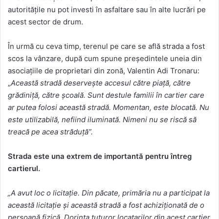
autoritățile nu pot investi în asfaltare sau în alte lucrări pe
acest sector de drum.
În urmă cu ceva timp, terenul pe care se află strada a fost
scos la vânzare, după cum spune președintele uneia din
asociațiile de proprietari din zonă, Valentin Adi Tronaru:
„
Această stradă deservește accesul către piață, către
grădiniță, către școală. Sunt destule familii în cartier care
ar putea folosi această stradă. Momentan, este blocată. Nu
este utilizabilă, nefiind iluminată. Nimeni nu se riscă să
treacă pe acea străduță”.
Strada este una extrem de importantă pentru întreg
cartierul.
„A avut loc o licitație. Din păcate, primăria nu a participat la
această licitație și această stradă a fost achiziționată de o
persoană fizică. Dorința tuturor locatarilor din acest cartier