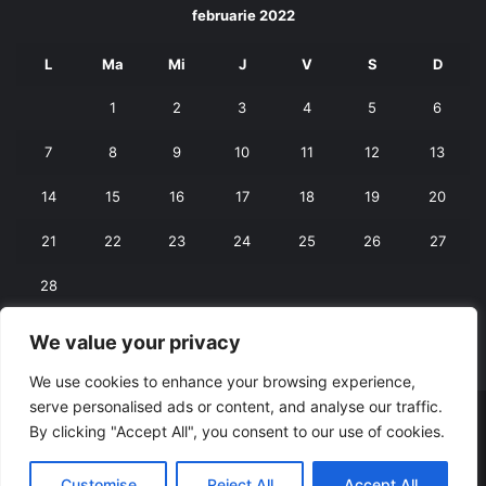
februarie 2022
L
Ma
Mi
J
V
S
D
1
2
3
4
5
6
7
8
9
10
11
12
13
14
15
16
17
18
19
20
21
22
23
24
25
26
27
28
We value your privacy
« ian.
mart. »
We use cookies to enhance your browsing experience,
serve personalised ads or content, and analyse our traffic.
© Copyright 2026, All Rights Reserved |
RexNet
By clicking "Accept All", you consent to our use of cookies.
Facebook
Customise
Reject All
Accept All