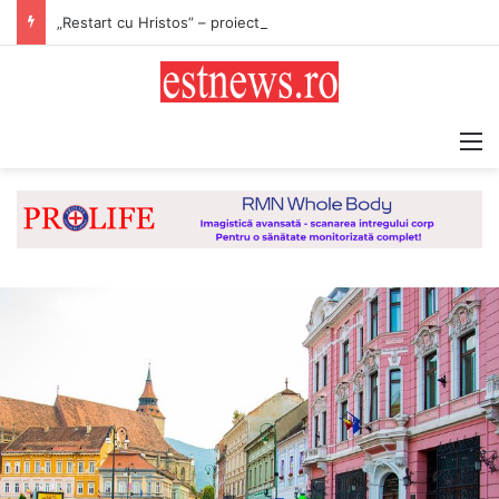
„Restart cu Hristos” – proiect derulat de Asociația Tinerilor Ortodocși Vaslui
M