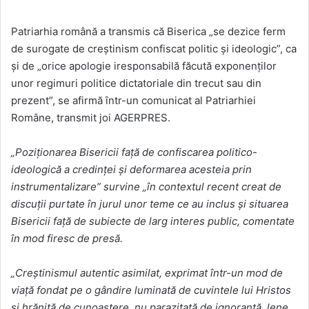
Patriarhia română a transmis că Biserica „se dezice ferm
de surogate de creştinism confiscat politic şi ideologic”, ca
şi de „orice apologie iresponsabilă făcută exponenţilor
unor regimuri politice dictatoriale din trecut sau din
prezent”, se afirmă într-un comunicat al Patriarhiei
Române, transmit joi AGERPRES.
„Poziţionarea Bisericii faţă de confiscarea politico-
ideologică a credinţei şi deformarea acesteia prin
instrumentalizare” survine „în contextul recent creat de
discuţii purtate în jurul unor teme ce au inclus şi situarea
Bisericii faţă de subiecte de larg interes public, comentate
în mod firesc de presă.
„Creştinismul autentic asimilat, exprimat într-un mod de
viaţă fondat pe o gândire luminată de cuvintele lui Hristos
şi hrănită de cunoaştere, nu parazitată de ignoranţă, lene