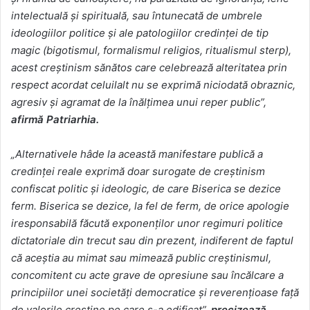
intelectuală şi spirituală, sau întunecată de umbrele
ideologiilor politice şi ale patologiilor credinţei de tip
magic (bigotismul, formalismul religios, ritualismul sterp),
acest creştinism sănătos care celebrează alteritatea prin
respect acordat celuilalt nu se exprimă niciodată obraznic,
agresiv şi agramat de la înălţimea unui reper public”,
afirmă Patriarhia.
„Alternativele hâde la această manifestare publică a
credinţei reale exprimă doar surogate de creştinism
confiscat politic şi ideologic, de care Biserica se dezice
ferm. Biserica se dezice, la fel de ferm, de orice apologie
iresponsabilă făcută exponenţilor unor regimuri politice
dictatoriale din trecut sau din prezent, indiferent de faptul
că aceştia au mimat sau mimează public creştinismul,
concomitent cu acte grave de opresiune sau încălcare a
principiilor unei societăţi democratice şi reverenţioase faţă
de valorile creştine pe care s-a edificat”,
precizează