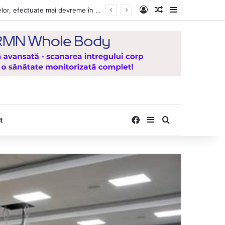
Log In
Random Article
Sidebar
e la Mănăstirea Hadâmbu
Facebook
Sidebar
Search for
t