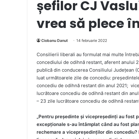
șefilor CJ Vasl
vrea să plece î
Ciobanu Danut
14 februarie 2022
Consilierii liberali au formulat mai multe între
concediului de odihnă restant, aferent anului 
publică din conducerea Consiliului Județean (CJ
luat următoarele zile de concediu: președintel
concediu de odihnă restant din anul 2021; vice
lucrătoare concediu de odihnă restant din anul 
– 23 zile lucrătoare concediu de odihnă restant
„Pentru președinte și vicepreședinți au fost p
excepționale s-au întâmplat când au fost plan
rechemare a vicepreședinților din concediu?