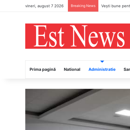
vineri, august 7 2026
Breaking News
PS Ignatie va în
Prima pagină
National
Administratie
Sa