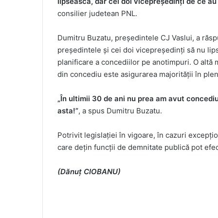
lipsească, dar cei doi vicepreședinți de ce a
consilier judetean PNL.
Dumitru Buzatu, președintele CJ Vaslui, a răspu
președintele și cei doi vicepreședinți să nu li
planificare a concediilor pe anotimpuri. O altă
din concediu este asigurarea majorității în plen
„În ultimii 30 de ani nu prea am avut concedi
asta!”
, a spus Dumitru Buzatu.
Potrivit legislației în vigoare, în cazuri excep
care dețin funcții de demnitate publică pot efe
(Dănuț CIOBANU)