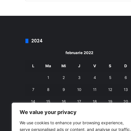
2024
februarie 2022
L
Ma
Mi
J
V
S
D
1
2
3
4
5
6
7
8
9
10
11
12
13
14
15
16
17
18
19
20
We value your privacy
21
22
23
24
25
26
27
We use cookies to enhance your browsing experience,
28
serve personalised ads or content, and analyse our traffic.