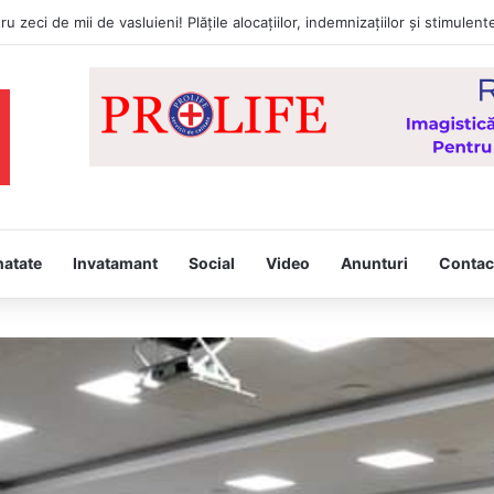
tâmpina, joi, la Vaslui, Icoana făcătoare de minuni a Maicii Domnului, d
natate
Invatamant
Social
Video
Anunturi
Contac