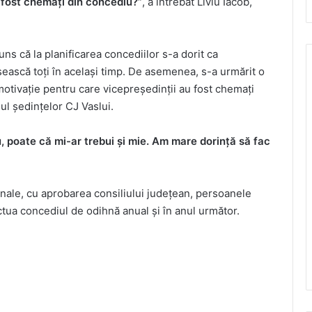
u fost chemați din concediu?”
, a întrebat Liviu Iacob,
ns că la planificarea concediilor s-a dorit ca
psească toți în același timp. De asemenea, s-a urmărit o
 motivație pentru care vicepreședinții au fost chemați
ul ședințelor CJ Vaslui.
u, poate că mi-ar trebui și mie. Am mare dorință să fac
ționale, cu aprobarea consiliului județean, persoanele
ctua concediul de odihnă anual și în anul următor.