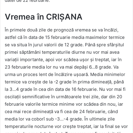
datei de 22 februarie.
Vremea în CRIŞANA
În primele două zile de prognoză vremea se va încălzi,
astfel că în data de 15 februarie media maximelor termice
se va situa în jurul valorii de 12 grade. Până spre sfârșitul
primei săptămâni temperaturile diurne nu vor mai avea
variații importante, apoi vor scădea ușor și treptat, iar în
23 februarie media lor nu va mai depăși 6…8 grade. Va
urma un proces lent de încălzire ușoară. Media minimelor
termice va crește de la -2 grade în prima dimineață, până
la 3…4 grade în cea din data de 16 februarie. Nu vor mai fi
oscilații semnificative în următoarele trei zile, dar din 20
februarie valorile termice minime vor scădea din nou, iar
cea mai rece dimineață va fi cea de 24 februarie, când
media lor va coborî sub -3…-4 grade. În ultimele zile
temperaturile nocturne vor crește treptat, iar la final se vor