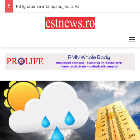
PS Ignatie va întâmpina, joi, la Vaslui, Icoana făcătoare de minuni a Maicii Domnului, de la Mănăstirea Hadâmbu
M