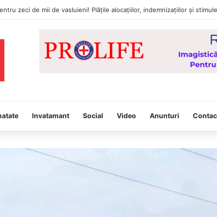
a întâmpina, joi, la Vaslui, Icoana făcătoare de minuni a Maicii Domnului
natate
Invatamant
Social
Video
Anunturi
Contac