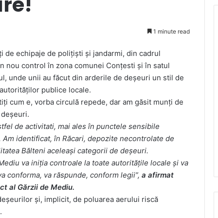
re!
1 minute read
i de echipaje de polițiști și jandarmi, din cadrul
n nou control în zona comunei Conțesti și în satul
ul, unde unii au făcut din arderile de deșeuri un stil de
 autorităților publice locale.
 știți cum e, vorba circulă repede, dar am găsit munți de
e deșeuri.
el de activitati, mai ales în punctele sensibile
 Am identificat, în Răcari, depozite necontrolate de
litatea Bălteni aceleași categorii de deșeuri.
diu va iniția controale la toate autoritățile locale și va
va conforma, va răspunde, conform legii”,
a afirmat
t al Gărzii de Mediu.
şeurilor şi, implicit, de poluarea aerului riscă
.