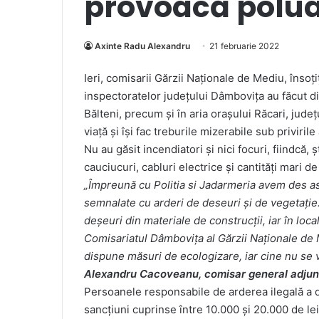
provoacă polua
Axinte Radu Alexandru
21 februarie 2022
Ieri, comisarii Gărzii Naționale de Mediu, însoțiț
inspectoratelor județului Dâmbovița au făcut di
Bălteni, precum și în aria orașului Răcari, județ
viață și își fac treburile mizerabile sub privirile
Nu au găsit incendiatori și nici focuri, fiindcă,
cauciucuri, cabluri electrice și cantități mari d
„Împreună cu Politia si Jadarmeria avem des astf
semnalate cu arderi de deseuri și de vegetație.
deșeuri din materiale de construcții, iar în loca
Comisariatul Dâmbovița al Gărzii Naționale de Me
dispune măsuri de ecologizare, iar cine nu se 
Alexandru Cacoveanu, comisar general adjunc
Persoanele responsabile de arderea ilegală a de
sancțiuni cuprinse între 10.000 și 20.000 de lei