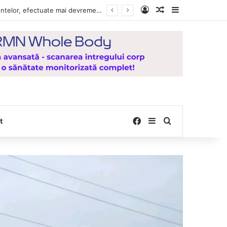
Log In
Random Article
Sidebar
, de la Mănăstirea Hadâmbu
Facebook
Sidebar
Search for
t