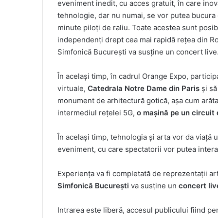
eveniment inedit, cu acces gratuit, în care inov
tehnologie, dar nu numai, se vor putea bucura
minute piloți de raliu. Toate acestea sunt posib
independenți drept cea mai rapidă rețea din Ro
Simfonică București va susține un concert live
În același timp, în cadrul Orange Expo, participa
virtuale,
Catedrala Notre Dame din Paris
și să
monument de arhitectură gotică, așa cum arăta
intermediul rețelei 5G,
o mașină pe un circuit 
În același timp, tehnologia și arta vor da viață 
eveniment, cu care spectatorii vor putea interac
Experiența va fi completată de reprezentații arti
Simfonică București
va susține un
concert li
Intrarea este liberă, accesul publicului fiind p