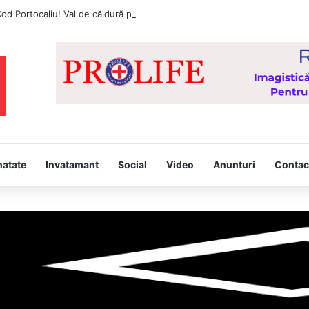
d Portocaliu! Val de căldură persistent, caniculă și disconfort termic rid
natate
Invatamant
Social
Video
Anunturi
Contac