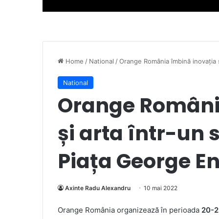
Home
/
National
/
Orange România îmbină inovația ș
National
Orange Români
și arta într-un 
Piața George E
Axinte Radu Alexandru
10 mai 2022
Orange România organizează în perioada
20-2