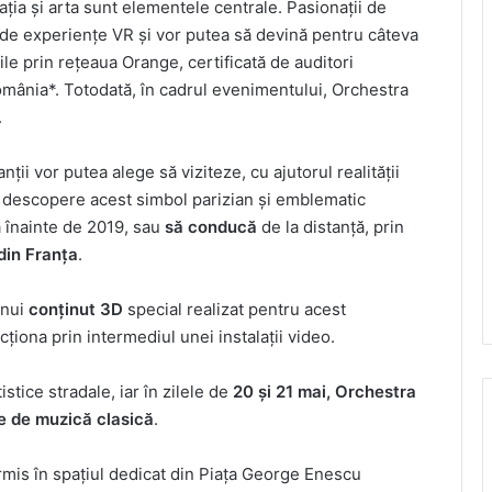
ația și arta sunt elementele centrale. Pasionații de
 de experiențe VR și vor putea să devină pentru câteva
ile prin rețeaua Orange, certificată de auditori
mânia*. Totodată, în cadrul evenimentului, Orchestra
.
nții vor putea alege să viziteze, cu ajutorul realității
 descopere acest simbol parizian și emblematic
 înainte de 2019, sau
să conducă
de la distanță, prin
din Franța
.
unui
conținut 3D
special realizat pentru acest
ționa prin intermediul unei instalații video.
stice stradale, iar în zilele de
20 și 21 mai, Orchestra
ve de muzică clasică
.
ermis în spațiul dedicat din Piața George Enescu