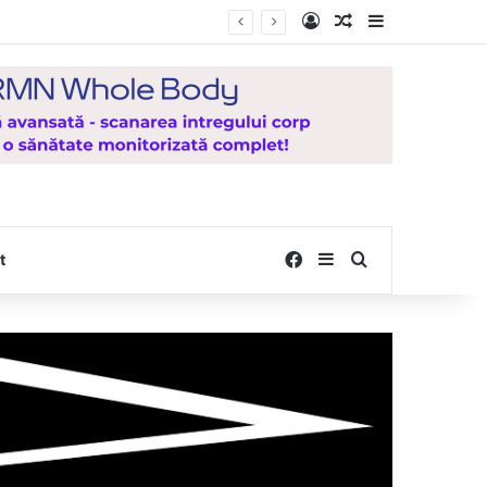
Log In
Random Article
Sidebar
icat pentru județul Vaslui
Facebook
Sidebar
Search for
t