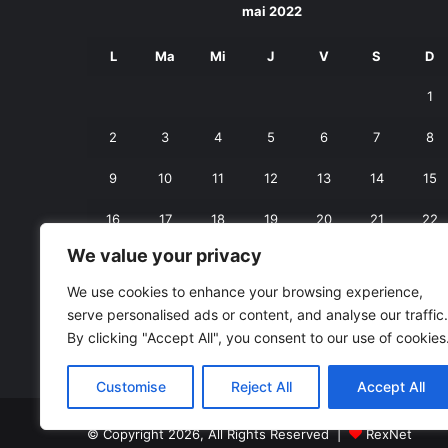
mai 2022
L
Ma
Mi
J
V
S
D
1
2
3
4
5
6
7
8
9
10
11
12
13
14
15
16
17
18
19
20
21
22
We value your privacy
23
24
25
26
27
28
29
We use cookies to enhance your browsing experience,
30
31
serve personalised ads or content, and analyse our traffic.
By clicking "Accept All", you consent to our use of cookies
« apr.
iun. »
Customise
Reject All
Accept All
© Copyright 2026, All Rights Reserved |
RexNet