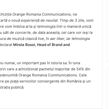
achiziția Orange Romania Communications, ne
 artă o nouă experiență de neuitat. Timp de 3 zile, vom
re vom îmbina arta și tehnologia într-o manieră unică.
săli de concerte, de data aceasta, cei care vor ieși la
a de muzică clasică live, în aer liber, iar tehnologia
declarat
Mirela Bosoi, Head of Brand and
nu numai, un important pas în istoria sa. În luna
prin care a achiziționat pachetul majoritar de 54% din
redenumită Orange Romania Communications. Cele
ere pe piața serviciilor convergente din România și un
trația publică.