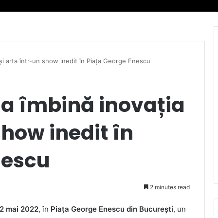
i arta într-un show inedit în Piața George Enescu
a îmbină inovația
show inedit în
nescu
2 minutes read
2 mai 2022
, în
Piața George Enescu din București
, un