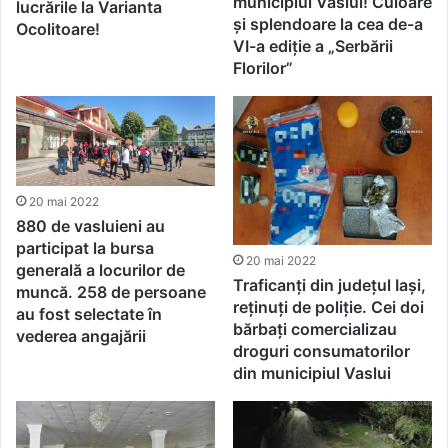
municipiul Vaslui! Culoare
lucrările la Varianta
și splendoare la cea de-a
Ocolitoare!
VI-a ediție a „Serbării
Florilor”
20 mai 2022
880 de vasluieni au
participat la bursa
20 mai 2022
generală a locurilor de
Traficanți din județul Iași,
muncă. 258 de persoane
reținuți de poliție. Cei doi
au fost selectate în
bărbați comercializau
vederea angajării
droguri consumatorilor
din municipiul Vaslui