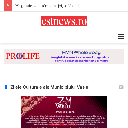
PS Ignatie va întâmpina, joi, la Vaslui, Icoana făcătoare de minuni a Maicii Domnului, de la Mănăstirea Hadâmbu
M
Zilele Culturale ale Municipiului Vaslui