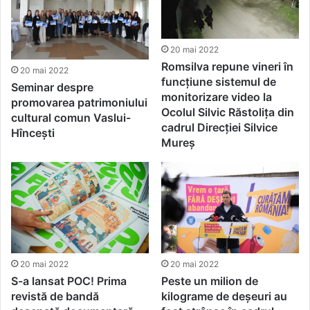
20 mai 2022
Romsilva repune vineri în
20 mai 2022
funcțiune sistemul de
Seminar despre
monitorizare video la
promovarea patrimoniului
Ocolul Silvic Răstolița din
cultural comun Vaslui-
cadrul Direcției Silvice
Hîncești
Mureș
20 mai 2022
20 mai 2022
S-a lansat POC! Prima
Peste un milion de
revistă de bandă
kilograme de deşeuri au