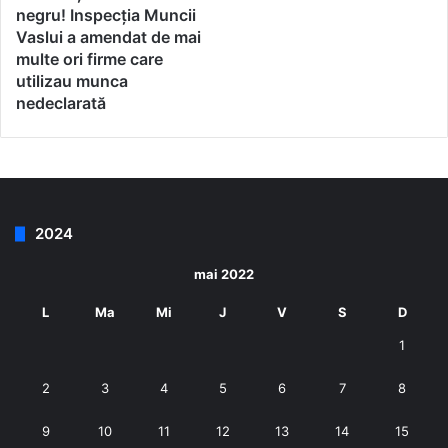
negru! Inspecția Muncii
Vaslui a amendat de mai
multe ori firme care
utilizau munca
nedeclarată
2024
mai 2022
L
Ma
Mi
J
V
S
D
1
2
3
4
5
6
7
8
9
10
11
12
13
14
15