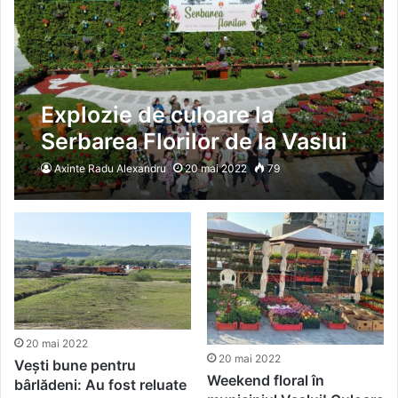
Explozie de culoare la
Serbarea Florilor de la Vaslui
Axinte Radu Alexandru
20 mai 2022
79
20 mai 2022
20 mai 2022
Vești bune pentru
Weekend floral în
bârlădeni: Au fost reluate