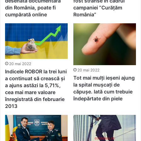
desenată documentară
fost strânse în cadrul
din România, poate fi
campaniei ”Curățăm
cumpărată online
România”
20 mai 2022
20 mai 2022
Indicele ROBOR la trei luni
Tot mai mulți ieșeni ajung
a continuat să crească și
la spital mușcați de
a ajuns astăzi la 5,71%,
căpușe. Iată cum trebuie
cea mai mare valoare
îndepărtate din piele
înregistrată din februarie
2013