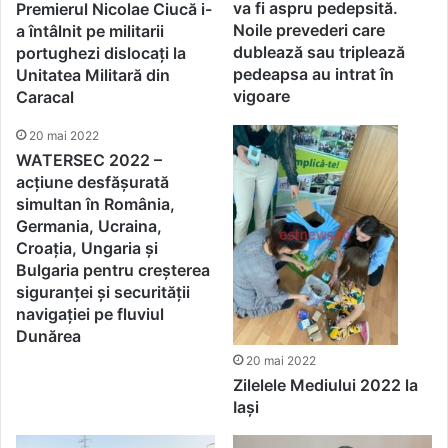
va fi aspru pedepsită.
Premierul Nicolae Ciucă i-
Noile prevederi care
a întâlnit pe militarii
dublează sau triplează
portughezi dislocați la
pedeapsa au intrat în
Unitatea Militară din
vigoare
Caracal
20 mai 2022
WATERSEC 2022 –
acțiune desfășurată
simultan în România,
Germania, Ucraina,
Croația, Ungaria și
Bulgaria pentru creşterea
siguranţei şi securităţii
navigaţiei pe fluviul
Dunărea
20 mai 2022
Zilelele Mediului 2022 la
Iaşi