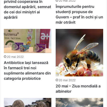
20 mai 2022
privind cooperarea în
Împrumuturile pentru
domeniul apărării, semnat
studenți propuse de
de cei doi miniștri ai
Guvern – praf în ochi și un
apărării
măr otrăvit
20 mai 2022
Antibiotice Iași lansează
în farmacii trei noi
suplimente alimentare din
categoria probiotice
20 mai 2022
20 mai – Ziua mondială a
albinelor