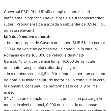
Guvernul PSD-PNL-UDMR anunță din nou măsuri
ineficiente în raport cu nevoile reale ale transportatorilor
rutieri. Propunerea de a acorda o subvenție de 0,5 lei/litru
nu este relevantă.
Iată două motive concrete:
• bugetul propus de Guvern ar acoperi SUB 5% din parcul
TOTAL de vehicule comerciale, în condițiile în care în
România există 165.000 de vehicule destinate
transportului rutier de mărfuri și 46.000 de vehicule
destinate transportului rutier de pasageri;
• la o rambursare de 0,5 lei/litru, este acoperit un consum
de doar 600 milioane litri de motorină, în condițiile în care,
în România, consumul de motorină este de 8-9 ori mai
mare.
Să vă dau un exemplu și mai clar: un camion parcurge în
medie, la nivel național, 9.000 de km, iar la un consum
lunar de 30l/100 km, costul lunar cu motorina s-ar ridica la