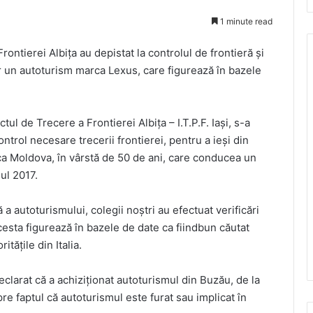
1 minute read
Frontierei Albiţa au depistat la controlul de frontieră şi
or un autoturism marca Lexus, care figurează în bazele
ctul de Trecere a Frontierei Albiţa – I.T.P.F. Iași, s-a
ntrol necesare trecerii frontierei, pentru a ieşi din
ca Moldova, în vârstă de 50 de ani, care conducea un
ul 2017.
ă a autoturismului, colegii noștri au efectuat verificări
esta figurează în bazele de date ca fiindbun căutat
tățile din Italia.
eclarat că a achiziţionat autoturismul din Buzău, de la
e faptul că autoturismul este furat sau implicat în