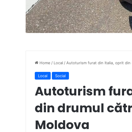
Home
/
Local
/
Autoturism furat din Italia, oprit d
Local
Social
Autoturism furat
din drumul căt
Moldova