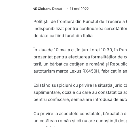
Ciobanu Danut
11 mai 2022
Poliţiştii de frontieră din Punctul de Trecere a 
indisponibilizat pentru continuarea cercetăril
de date ca fiind furat din Italia.
În ziua de 10 mai a.c., în jurul orei 10.30, în Pun
prezentat pentru efectuarea formalităţilor de co
ţară, un bărbat cu cetăţenie română şi Republi
autoturism marca Lexus RX450H, fabricat în an
Existând suspiciuni cu privire la situaţia juridic
suplimentare, ocazie cu care au constatat că ac
pentru confiscare, semnalare introdusă de autori
Cu privire la aspectele constatate, bărbatul a d
un cetăţean român şi că nu are cunoştinţă despr