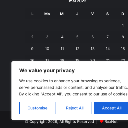
mai 2022
L
Ma
Mi
J
V
S
D
1
2
3
4
5
6
7
8
9
10
11
12
13
14
15
16
17
18
19
20
21
22
We value your privacy
23
24
25
26
27
28
29
We use cookies to enhance your browsing experience,
30
31
serve personalised ads or content, and analyse our traffic.
By clicking "Accept All", you consent to our use of cookies
« apr.
iun. »
Customise
Reject All
Accept All
© Copyright 2026, All Rights Reserved |
RexNet