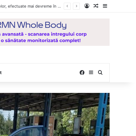
Log In
Random Article
Sidebar
Vești bune pentru zeci de mii de vasluieni! Plățile alocațiilor, indemnizațiilor și stimulentelor, efectuate mai devreme în luna august 2026
Facebook
Sidebar
Search for
t