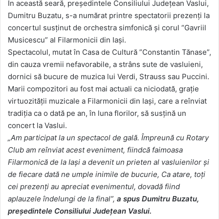
În această seară, președintele Consiliului Județean Vaslui,
Dumitru Buzatu, s-a numărat printre spectatorii prezenți la
concertul susţinut de orchestra simfonică şi corul “Gavriil
Musicescu” al Filarmonicii din Iași.
Spectacolul, mutat în Casa de Cultură ”Constantin Tănase”,
din cauza vremii nefavorabile, a strâns sute de vasluieni,
dornici să bucure de muzica lui Verdi, Strauss sau Puccini.
Marii compozitori au fost mai actuali ca niciodată, graţie
virtuozităţii muzicale a Filarmonicii din Iaşi, care a reînviat
tradiţia ca o dată pe an, în luna florilor, să susţină un
concert la Vaslui.
„Am participat la un spectacol de gală. Împreună cu Rotary
Club am reînviat acest eveniment, fiindcă faimoasa
Filarmonică de la Iaşi a devenit un prieten al vasluienilor și
de fiecare dată ne umple inimile de bucurie, Ca atare, toţi
cei prezenți au apreciat evenimentul, dovadă fiind
aplauzele îndelungi de la final”,
a spus Dumitru Buzatu,
președintele Consiliului Județean Vaslui.