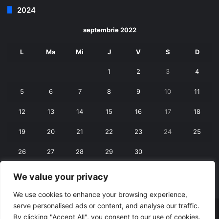
2024
septembrie 2022
L
Ma
Mi
J
V
S
D
1
2
3
4
5
6
7
8
9
10
11
12
13
14
15
16
17
18
19
20
21
22
23
24
25
26
27
28
29
30
We value your privacy
« aug.
oct. »
We use cookies to enhance your browsing experience,
serve personalised ads or content, and analyse our traffic.
© Copyright 2026, All Rights Reserved |
RexNet
By clicking "Accept All", you consent to our use of cookies.