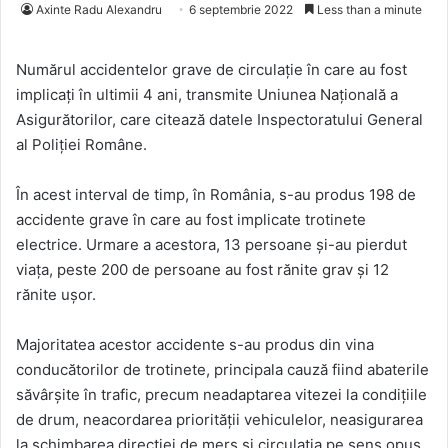
Axinte Radu Alexandru
6 septembrie 2022
Less than a minute
Numărul accidentelor grave de circulație în care au fost
implicați în ultimii 4 ani, transmite Uniunea Națională a
Asigurătorilor, care citează datele Inspectoratului General
al Poliției Române.
În acest interval de timp, în România, s-au produs 198 de
accidente grave în care au fost implicate trotinete
electrice. Urmare a acestora, 13 persoane și-au pierdut
viața, peste 200 de persoane au fost rănite grav și 12
rănite ușor.
Majoritatea acestor accidente s-au produs din vina
conducătorilor de trotinete, principala cauză fiind abaterile
săvârșite în trafic, precum neadaptarea vitezei la condițiile
de drum, neacordarea priorității vehiculelor, neasigurarea
la schimbarea direcției de mers și circulația pe sens opus,