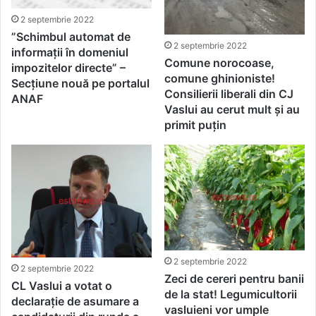
2 septembrie 2022
”Schimbul automat de
2 septembrie 2022
informații în domeniul
Comune norocoase,
impozitelor directe” –
comune ghinioniste!
Secțiune nouă pe portalul
Consilierii liberali din CJ
ANAF
Vaslui au cerut mult și au
primit puțin
2 septembrie 2022
2 septembrie 2022
Zeci de cereri pentru banii
CL Vaslui a votat o
de la stat! Legumicultorii
declarație de asumare a
vasluieni vor umple