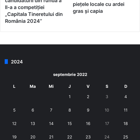
candidaturii din runda a
piețele locale cu ardei
ll-a a competiţiei
gras și capia
„Capitala Tineretului din
România 2024”
2024
septembrie 2022
L
Ma
Mi
J
V
S
D
1
2
3
4
5
6
7
8
9
10
11
12
13
14
15
16
17
18
19
20
21
22
23
24
25