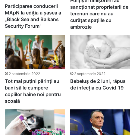
Polițiștii timișoreni au
Participarea conducerii
sancționat proprietarii de
MApN la ediția a șasea a
terenuri care nu au
„Black Sea and Balkans
curățat spațiile cu
Security Forum”
ambrozie
2 septembrie 2022
2 septembrie 2022
Tot mai puțini părinți au
Bebeluș de 2 luni, răpus
bani să le cumpere
de infecția cu Covid-19
copiilor haine noi pentru
școală