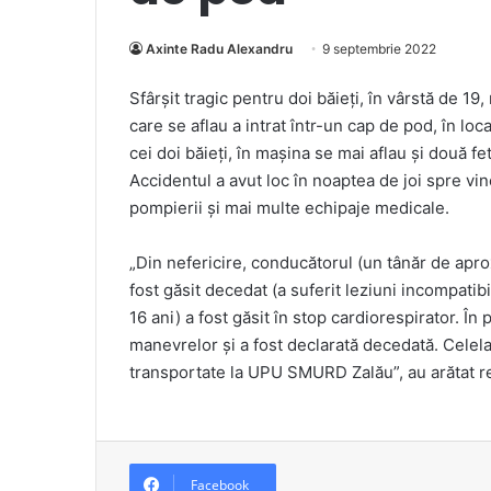
Axinte Radu Alexandru
9 septembrie 2022
Sfârșit tragic pentru doi băieți, în vârstă de 19
care se aflau a intrat într-un cap de pod, în loc
cei doi băieți, în mașina se mai aflau și două fe
Accidentul a avut loc în noaptea de joi spre vine
pompierii şi mai multe echipaje medicale.
„Din nefericire, conducătorul (un tânăr de aprox
fost găsit decedat (a suferit leziuni incompatibi
16 ani) a fost găsit în stop cardiorespirator. Î
manevrelor şi a fost declarată decedată. Celela
transportate la UPU SMURD Zalău”, au arătat 
Facebook