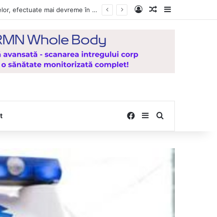
Log In
Random Article
Sidebar
e la Mănăstirea Hadâmbu
Facebook
Sidebar
Search for
t