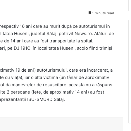
1 minute read
, respectiv 16 ani care au murit după ce autoturismul în
alitatea Huseni, judeţul Sălaj, potrivit News.ro. Alături de
te de 14 ani care au fost transportate la spital.
ri, pe DJ 191C, în localitatea Huseni, acolo fiind trimişi
imativ 19 de ani) autoturismului, care era încarcerat, a
le cu viaţa), iar o altă victimă (un tânăr de aproximativ
n pofida manevrelor de resuscitare, aceasta nu a răspuns
lte 2 persoane (fete, de aproximativ 14 ani) au fost
reprezentanţii ISU-SMURD Sălaj.