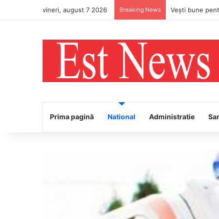
vineri, august 7 2026
Breaking News
PS Ignatie va în
Prima pagină
National
Administratie
Sa