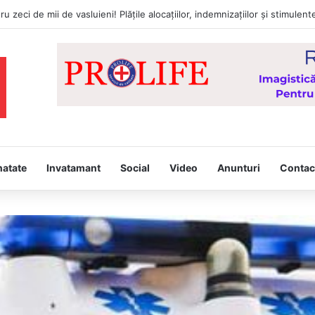
tâmpina, joi, la Vaslui, Icoana făcătoare de minuni a Maicii Domnului, d
natate
Invatamant
Social
Video
Anunturi
Contac