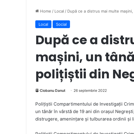
Home
/
Local
/
După ce a distrus mai multe mașini, u
Local
Social
După ce a dist
mașini, un tânăr
polițiștii din Ne
Ciobanu Danut
26 septembrie 2022
Poliţiştii Compartimentului de Investigații Crimi
un tânăr în vârstă de 19 ani din orașul Negrești,
distrugere, amenințare și tulburarea ordinii și li
Polițiștii Compartimentului de Investigații Cri