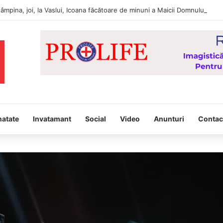
tâmpina, joi, la Vaslui, Icoana făcătoare de minuni a Maicii Domnului, d
natate
Invatamant
Social
Video
Anunturi
Contac