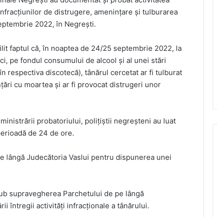
infracțiunilor de distrugere, amenințare și tulburarea
 septembrie 2022, în Negrești.
bilit faptul că, în noaptea de 24/25 septembrie 2022, la
ci, pe fondul consumului de alcool și al unei stări
n respectiva discotecă), tânărul cercetat ar fi tulburat
nțări cu moartea și ar fi provocat distrugeri unor
istrării probatoriului, polițiștii negreșteni au luat
 perioadă de 24 de ore.
pe lângă Judecătoria Vaslui pentru dispunerea unei
, sub supravegherea Parchetului de pe lângă
ii întregii activități infracționale a tânărului.