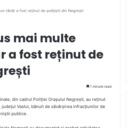
n tânăr a fost reținut de polițiștii din Negrești
rus mai multe
 a fost reținut de
grești
1 minute read
nale, din cadrul Poliției Orașului Negrești, au reținut
 județul Vaslui, bănuit de săvârșirea infracțiunilor de
niștii publice.
minale Negrești au documentat și probat activitatea