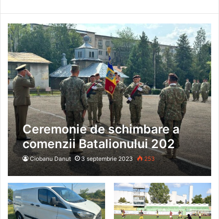
Ceremonie de schimbare a
comenzii Batalionului 202
Apărare CBRN „General
Ciobanu Danut
3 septembrie 2023
253
Gheorghe Teleman” Huși