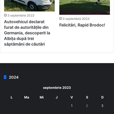
3 septembrie 2023
3 septembrie 2023
Autovehicul declarat
Felicitări, Rapid Brodoc!
furat de autoritățile din
Germania, descoperit la
Albița după trei
săptămâni de căutări
2024
septembrie 2023
L
Ma
Mi
J
V
S
D
1
2
3