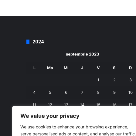
2024
septembrie 2023
L
Ma
Mi
J
V
S
D
1
2
3
4
5
6
7
8
9
10
11
12
13
14
15
16
17
We value your privacy
18
19
20
21
22
23
24
We use cookies to enhance your browsing experience,
25
26
27
28
29
30
serve personalised ads or content, and analyse our traffic.