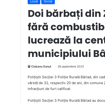
Local
Social
Doi bărbați din 
fără combustibil
lucrează la cen
municipiului B
Ciobanu Danut
28 septembrie 2023
Poliţiştii Secției 3 Poliție Rurală Bârlad, din cad
vârstă de 32, respectiv 20 de ani, din comuna Z
infracțiuni de furt calificat.
Polițiștii Secției 3 Poliție Rurală Bârlad au doc