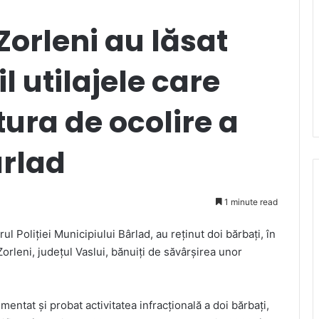
Zorleni au lăsat
 utilajele care
tura de ocolire a
ârlad
1 minute read
rul Poliției Municipiului Bârlad, au reținut doi bărbați, în
orleni, județul Vaslui, bănuiți de săvârșirea unor
umentat și probat activitatea infracțională a doi bărbați,