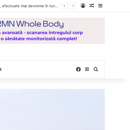
Log In
Random Article
Sidebar
Vești bune pentru zeci de mii de vasluieni! Plățile alocațiilor, indemnizațiilor și stimulentelor, efectuate mai devreme în luna august 2026
Facebook
Sidebar
Search for
t