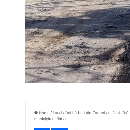
Home
/
Local
/
Doi bărbați din Zorleni au lăsat fără
municipiului Bârlad