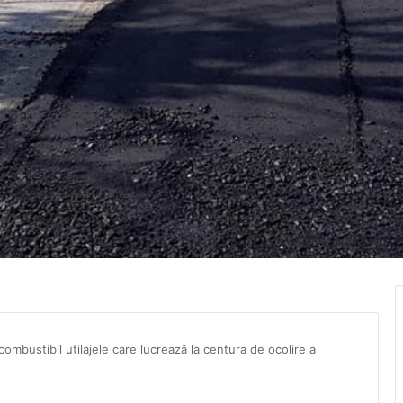
 combustibil utilajele care lucrează la centura de ocolire a