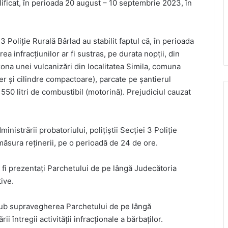
lificat, în perioada 20 august – 10 septembrie 2023, în
 3 Poliție Rurală Bârlad au stabilit faptul că, în perioada
 infracțiunilor ar fi sustras, pe durata nopții, din
zona unei vulcanizări din localitatea Simila, comuna
er și cilindre compactoare), parcate pe șantierul
 550 litri de combustibil (motorină). Prejudiciul cauzat
istrării probatoriului, polițiștii Secției 3 Poliție
 măsura reținerii, pe o perioadă de 24 de ore.
fi prezentați Parchetului de pe lângă Judecătoria
ive.
, sub supravegherea Parchetului de pe lângă
ii întregii activității infracționale a bărbaților.