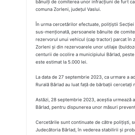
bănuiți de comiterea unor infracțiuni de furt ca
comuna Zorleni, județul Vaslui.
În urma cercetărilor efectuate, polițiștii Secției
sus-menționată, persoanele bănuite de comiterea
rezervorul unui vehicul (cap tractor) parcat în 
Zorleni și din rezervoarele unor utilaje (buldoz
centurii de ocolire a municipiului Bârlad, peste
este estimat la 5.000 lei.
La data de 27 septembrie 2023, ca urmare a admin
Rurală Bârlad au luat față de bărbații cercetați
Astăzi, 28 septembrie 2023, aceștia urmează a 
Bârlad, pentru dispunerea unor măsuri prevent
Cercetările sunt continuate de către polițiști
Judecătoria Bârlad, în vederea stabilirii și probăr