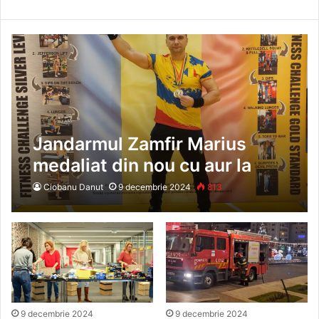
Jandarmul Zamfir Marius
medaliat din nou cu aur la
Cupa României de Fitness
Ciobanu Danut
9 decembrie 2024
813
Challenge
9 decembrie 2024
9 decembrie 2024