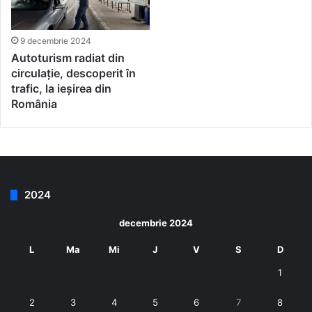
9 decembrie 2024
Autoturism radiat din
circulație, descoperit în
trafic, la ieșirea din
România
2024
decembrie 2024
L
Ma
Mi
J
V
S
D
1
2
3
4
5
6
7
8